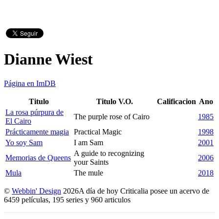
Dianne Wiest
Página en ImDB
Titulo
Titulo V.O.
Calificacion
Ano
La rosa púrpura de
The purple rose of Cairo
1985
El Cairo
Prácticamente magia
Practical Magic
1998
Yo soy Sam
I am Sam
2001
A guide to recognizing
Memorias de Queens
2006
your Saints
Mula
The mule
2018
©
Webbin' Design
2026
A día de hoy Criticalia posee un acervo de
6459 películas, 195 series y 960 articulos