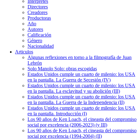
Intérpretes
Directores
Creadores
Productoras
Año
Autores
Calificación
Género
Nacionalidad
Articulos
Algunas reflexiones en torno a la filmografía de Juan
Lebrón
Solo Manolo Solo: obras escogidas
Estados Unidos cumple un cuarto de milenio: los USA
en la pantalla. La Guerra de Secesión (IV)
Estados Unidos cumple un cuarto de milenio: los USA
en la pantalla. La esclavitud y su abolición (III)
Estados Unidos cumple un cuarto de milenio: los USA
en la pantalla. La Guerra de la Independencia (II)
Estados Unidos cumple un cuarto de milenio: los USA
en la pantalla. Introducción (I)
Los 90 años de Ken Loach, el cineasta del compromiso
social por excelencia (2006-2023) (y III)
Los 90 años de Ken Loach, el cineasta del compromiso
social por excelencia (1994-2004) (II)