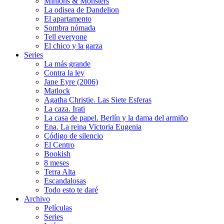
Minions & Monsters
La odisea de Dandelion
El apartamento
Sombra nómada
Tell everyone
El chico y la garza
Series
La más grande
Contra la ley
Jane Eyre (2006)
Matlock
Agatha Christie. Las Siete Esferas
La caza. Irati
La casa de papel. Berlín y la dama del armiño
Ena. La reina Victoria Eugenia
Código de silencio
El Centro
Bookish
8 meses
Terra Alta
Escandalosas
Todo esto te daré
Archivo
Películas
Series