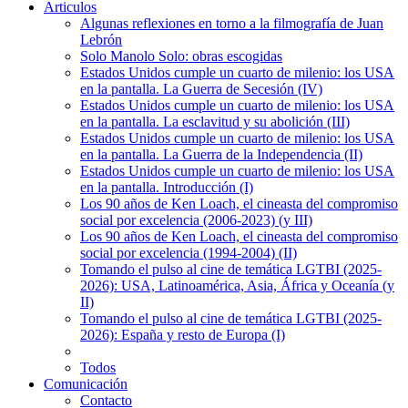
Articulos
Algunas reflexiones en torno a la filmografía de Juan
Lebrón
Solo Manolo Solo: obras escogidas
Estados Unidos cumple un cuarto de milenio: los USA
en la pantalla. La Guerra de Secesión (IV)
Estados Unidos cumple un cuarto de milenio: los USA
en la pantalla. La esclavitud y su abolición (III)
Estados Unidos cumple un cuarto de milenio: los USA
en la pantalla. La Guerra de la Independencia (II)
Estados Unidos cumple un cuarto de milenio: los USA
en la pantalla. Introducción (I)
Los 90 años de Ken Loach, el cineasta del compromiso
social por excelencia (2006-2023) (y III)
Los 90 años de Ken Loach, el cineasta del compromiso
social por excelencia (1994-2004) (II)
Tomando el pulso al cine de temática LGTBI (2025-
2026): USA, Latinoamérica, Asia, África y Oceanía (y
II)
Tomando el pulso al cine de temática LGTBI (2025-
2026): España y resto de Europa (I)
Todos
Comunicación
Contacto