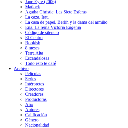
Jane Eyre (2006)
Matlock
Agatha Christie. Las Siete Esferas
La caza. Irati
La casa de papel. Berlín y la dama del armiño
Ena. La reina Victoria Eugenia
Código de silencio
El Centro
Bookish
8 meses
Terra Alta
Escandalosas
Todo esto te daré
Archivo
Películas
Series
Intérpretes
Directores
Creadores
Productoras
Año
Autores
Calificación
Género
Nacionalidad