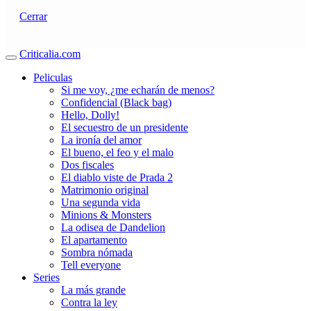
Cerrar
Criticalia.com
Peliculas
Si me voy, ¿me echarán de menos?
Confidencial (Black bag)
Hello, Dolly!
El secuestro de un presidente
La ironía del amor
El bueno, el feo y el malo
Dos fiscales
El diablo viste de Prada 2
Matrimonio original
Una segunda vida
Minions & Monsters
La odisea de Dandelion
El apartamento
Sombra nómada
Tell everyone
Series
La más grande
Contra la ley