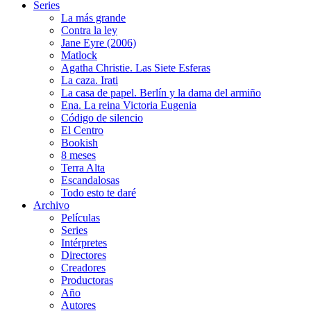
Series
La más grande
Contra la ley
Jane Eyre (2006)
Matlock
Agatha Christie. Las Siete Esferas
La caza. Irati
La casa de papel. Berlín y la dama del armiño
Ena. La reina Victoria Eugenia
Código de silencio
El Centro
Bookish
8 meses
Terra Alta
Escandalosas
Todo esto te daré
Archivo
Películas
Series
Intérpretes
Directores
Creadores
Productoras
Año
Autores