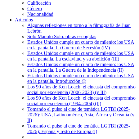
Calificación
Género
Nacionalidad
Articulos
Algunas reflexiones en torno a la filmografía de Juan
Lebrón
Solo Manolo Solo: obras escogidas
Estados Unidos cumple un cuarto de milenio: los USA
en la pantalla. La Guerra de Secesión (IV)
Estados Unidos cumple un cuarto de milenio: los USA
en la pantalla. La esclavitud y su abolición (III)
Estados Unidos cumple un cuarto de milenio: los USA
en la pantalla. La Guerra de la Independencia (II)
Estados Unidos cumple un cuarto de milenio: los USA
en la pantalla. Introducción (I)
Los 90 años de Ken Loach, el cineasta del compromiso
social por excelencia (2006-2023) (y III)
Los 90 años de Ken Loach, el cineasta del compromiso
social por excelencia (1994-2004) (II)
Tomando el pulso al cine de temática LGTBI (2025-
2026): USA, Latinoamérica, Asia, África y Oceanía (y
II)
Tomando el pulso al cine de temática LGTBI (2025-
2026): España y resto de Europa (I)