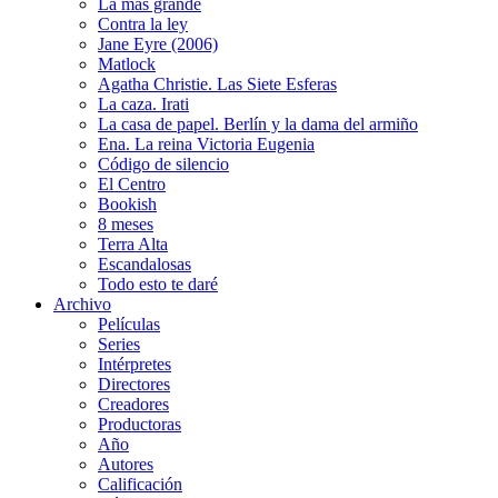
La más grande
Contra la ley
Jane Eyre (2006)
Matlock
Agatha Christie. Las Siete Esferas
La caza. Irati
La casa de papel. Berlín y la dama del armiño
Ena. La reina Victoria Eugenia
Código de silencio
El Centro
Bookish
8 meses
Terra Alta
Escandalosas
Todo esto te daré
Archivo
Películas
Series
Intérpretes
Directores
Creadores
Productoras
Año
Autores
Calificación