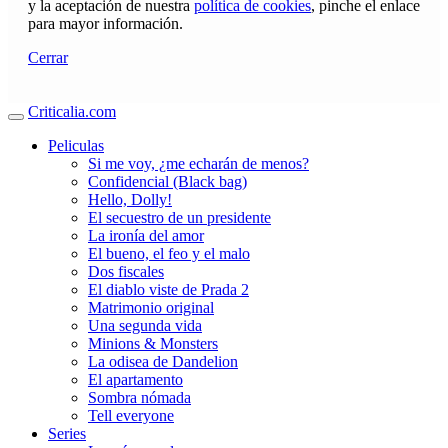
y la aceptación de nuestra
política de cookies
, pinche el enlace
para mayor información.
Cerrar
Criticalia.com
Peliculas
Si me voy, ¿me echarán de menos?
Confidencial (Black bag)
Hello, Dolly!
El secuestro de un presidente
La ironía del amor
El bueno, el feo y el malo
Dos fiscales
El diablo viste de Prada 2
Matrimonio original
Una segunda vida
Minions & Monsters
La odisea de Dandelion
El apartamento
Sombra nómada
Tell everyone
Series