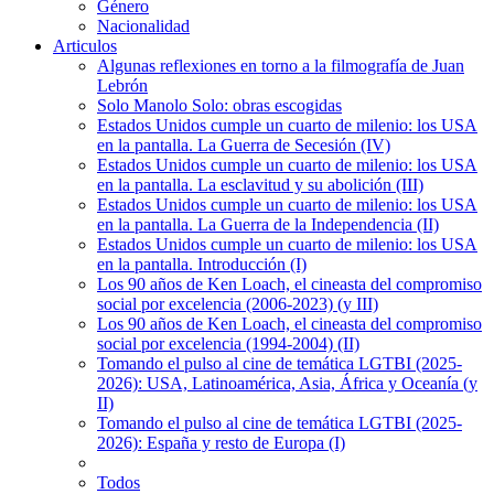
Género
Nacionalidad
Articulos
Algunas reflexiones en torno a la filmografía de Juan
Lebrón
Solo Manolo Solo: obras escogidas
Estados Unidos cumple un cuarto de milenio: los USA
en la pantalla. La Guerra de Secesión (IV)
Estados Unidos cumple un cuarto de milenio: los USA
en la pantalla. La esclavitud y su abolición (III)
Estados Unidos cumple un cuarto de milenio: los USA
en la pantalla. La Guerra de la Independencia (II)
Estados Unidos cumple un cuarto de milenio: los USA
en la pantalla. Introducción (I)
Los 90 años de Ken Loach, el cineasta del compromiso
social por excelencia (2006-2023) (y III)
Los 90 años de Ken Loach, el cineasta del compromiso
social por excelencia (1994-2004) (II)
Tomando el pulso al cine de temática LGTBI (2025-
2026): USA, Latinoamérica, Asia, África y Oceanía (y
II)
Tomando el pulso al cine de temática LGTBI (2025-
2026): España y resto de Europa (I)
Todos