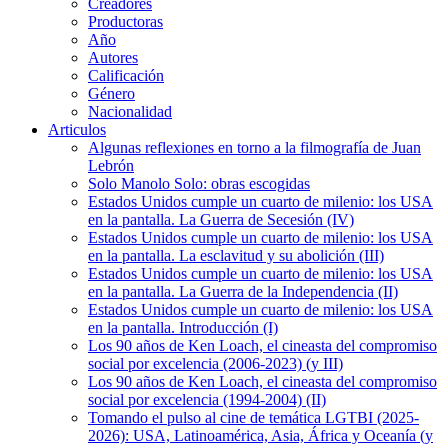
Creadores
Productoras
Año
Autores
Calificación
Género
Nacionalidad
Articulos
Algunas reflexiones en torno a la filmografía de Juan
Lebrón
Solo Manolo Solo: obras escogidas
Estados Unidos cumple un cuarto de milenio: los USA
en la pantalla. La Guerra de Secesión (IV)
Estados Unidos cumple un cuarto de milenio: los USA
en la pantalla. La esclavitud y su abolición (III)
Estados Unidos cumple un cuarto de milenio: los USA
en la pantalla. La Guerra de la Independencia (II)
Estados Unidos cumple un cuarto de milenio: los USA
en la pantalla. Introducción (I)
Los 90 años de Ken Loach, el cineasta del compromiso
social por excelencia (2006-2023) (y III)
Los 90 años de Ken Loach, el cineasta del compromiso
social por excelencia (1994-2004) (II)
Tomando el pulso al cine de temática LGTBI (2025-
2026): USA, Latinoamérica, Asia, África y Oceanía (y