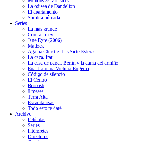
Minions & Monsters
La odisea de Dandelion
El apartamento
Sombra nómada
Series
La más grande
Contra la ley
Jane Eyre (2006)
Matlock
Agatha Christie. Las Siete Esferas
La caza. Irati
La casa de papel. Berlín y la dama del armiño
Ena. La reina Victoria Eugenia
Código de silencio
El Centro
Bookish
8 meses
Terra Alta
Escandalosas
Todo esto te daré
Archivo
Películas
Series
Intérpretes
Directores