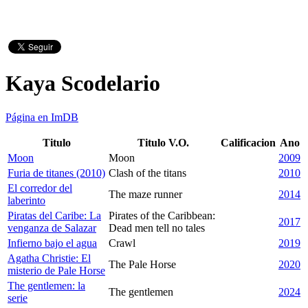
Kaya Scodelario
Página en ImDB
Titulo
Titulo V.O.
Calificacion
Ano
Moon
Moon
2009
Furia de titanes (2010)
Clash of the titans
2010
El corredor del
The maze runner
2014
laberinto
Piratas del Caribe: La
Pirates of the Caribbean:
2017
venganza de Salazar
Dead men tell no tales
Infierno bajo el agua
Crawl
2019
Agatha Christie: El
The Pale Horse
2020
misterio de Pale Horse
The gentlemen: la
The gentlemen
2024
serie