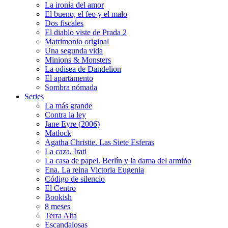
La ironía del amor
El bueno, el feo y el malo
Dos fiscales
El diablo viste de Prada 2
Matrimonio original
Una segunda vida
Minions & Monsters
La odisea de Dandelion
El apartamento
Sombra nómada
Series
La más grande
Contra la ley
Jane Eyre (2006)
Matlock
Agatha Christie. Las Siete Esferas
La caza. Irati
La casa de papel. Berlín y la dama del armiño
Ena. La reina Victoria Eugenia
Código de silencio
El Centro
Bookish
8 meses
Terra Alta
Escandalosas