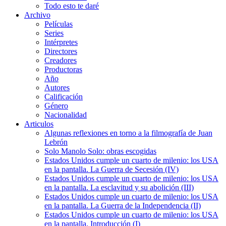
Todo esto te daré
Archivo
Películas
Series
Intérpretes
Directores
Creadores
Productoras
Año
Autores
Calificación
Género
Nacionalidad
Articulos
Algunas reflexiones en torno a la filmografía de Juan
Lebrón
Solo Manolo Solo: obras escogidas
Estados Unidos cumple un cuarto de milenio: los USA
en la pantalla. La Guerra de Secesión (IV)
Estados Unidos cumple un cuarto de milenio: los USA
en la pantalla. La esclavitud y su abolición (III)
Estados Unidos cumple un cuarto de milenio: los USA
en la pantalla. La Guerra de la Independencia (II)
Estados Unidos cumple un cuarto de milenio: los USA
en la pantalla. Introducción (I)