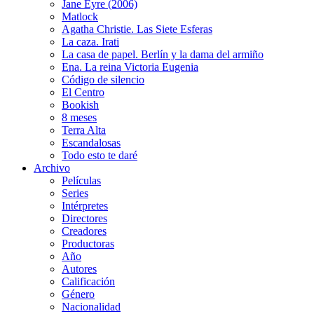
Jane Eyre (2006)
Matlock
Agatha Christie. Las Siete Esferas
La caza. Irati
La casa de papel. Berlín y la dama del armiño
Ena. La reina Victoria Eugenia
Código de silencio
El Centro
Bookish
8 meses
Terra Alta
Escandalosas
Todo esto te daré
Archivo
Películas
Series
Intérpretes
Directores
Creadores
Productoras
Año
Autores
Calificación
Género
Nacionalidad