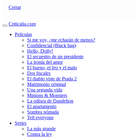
Cerrar
Criticalia.com
Peliculas
Si me voy, ¿me echarán de menos?
Confidencial (Black bag)
Hello, Dolly!
El secuestro de un presidente
La ironía del amor
El bueno, el feo y el malo
Dos fiscales
El diablo viste de Prada 2
Matrimonio original
Una segunda vida
Minions & Monsters
La odisea de Dandelion
El apartamento
Sombra nómada
Tell everyone
Series
La más grande
Contra la ley