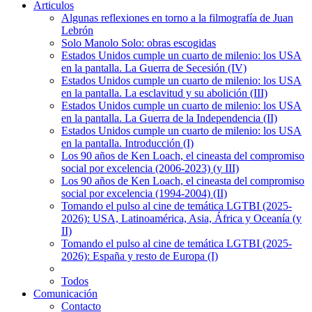
Articulos
Algunas reflexiones en torno a la filmografía de Juan
Lebrón
Solo Manolo Solo: obras escogidas
Estados Unidos cumple un cuarto de milenio: los USA
en la pantalla. La Guerra de Secesión (IV)
Estados Unidos cumple un cuarto de milenio: los USA
en la pantalla. La esclavitud y su abolición (III)
Estados Unidos cumple un cuarto de milenio: los USA
en la pantalla. La Guerra de la Independencia (II)
Estados Unidos cumple un cuarto de milenio: los USA
en la pantalla. Introducción (I)
Los 90 años de Ken Loach, el cineasta del compromiso
social por excelencia (2006-2023) (y III)
Los 90 años de Ken Loach, el cineasta del compromiso
social por excelencia (1994-2004) (II)
Tomando el pulso al cine de temática LGTBI (2025-
2026): USA, Latinoamérica, Asia, África y Oceanía (y
II)
Tomando el pulso al cine de temática LGTBI (2025-
2026): España y resto de Europa (I)
Todos
Comunicación
Contacto