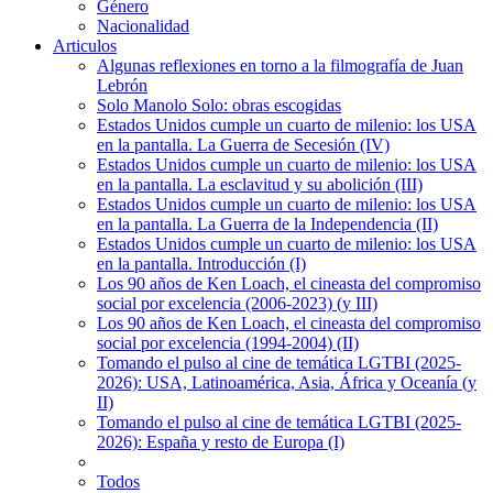
Género
Nacionalidad
Articulos
Algunas reflexiones en torno a la filmografía de Juan
Lebrón
Solo Manolo Solo: obras escogidas
Estados Unidos cumple un cuarto de milenio: los USA
en la pantalla. La Guerra de Secesión (IV)
Estados Unidos cumple un cuarto de milenio: los USA
en la pantalla. La esclavitud y su abolición (III)
Estados Unidos cumple un cuarto de milenio: los USA
en la pantalla. La Guerra de la Independencia (II)
Estados Unidos cumple un cuarto de milenio: los USA
en la pantalla. Introducción (I)
Los 90 años de Ken Loach, el cineasta del compromiso
social por excelencia (2006-2023) (y III)
Los 90 años de Ken Loach, el cineasta del compromiso
social por excelencia (1994-2004) (II)
Tomando el pulso al cine de temática LGTBI (2025-
2026): USA, Latinoamérica, Asia, África y Oceanía (y
II)
Tomando el pulso al cine de temática LGTBI (2025-
2026): España y resto de Europa (I)
Todos