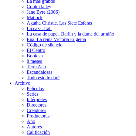
La más grande
Contra la ley
Jane Eyre (2006)
Matlock
Agatha Christie. Las Siete Esferas
La caza. Irati
La casa de papel. Berlín y la dama del armiño
Ena. La reina Victoria Eugenia
Código de silencio
El Centro
Bookish
8 meses
Terra Alta
Escandalosas
Todo esto te daré
Archivo
Películas
Series
Intérpretes
Directores
Creadores
Productoras
Año
Autores
Calificación