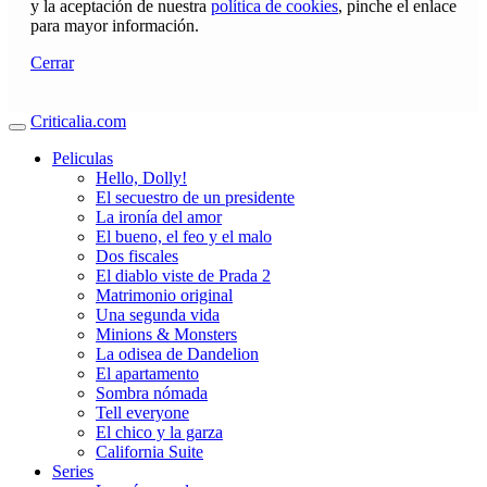
y la aceptación de nuestra
política de cookies
, pinche el enlace
para mayor información.
Cerrar
Criticalia.com
Peliculas
Hello, Dolly!
El secuestro de un presidente
La ironía del amor
El bueno, el feo y el malo
Dos fiscales
El diablo viste de Prada 2
Matrimonio original
Una segunda vida
Minions & Monsters
La odisea de Dandelion
El apartamento
Sombra nómada
Tell everyone
El chico y la garza
California Suite
Series