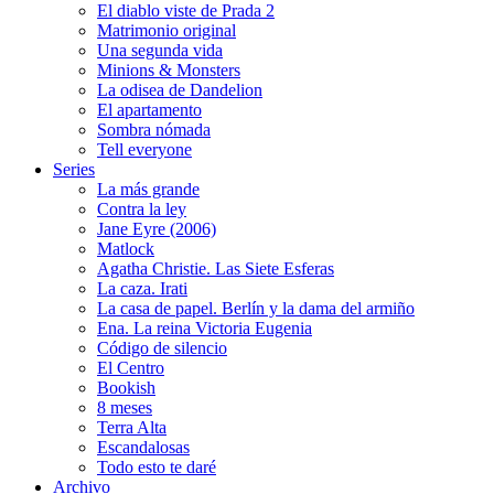
El diablo viste de Prada 2
Matrimonio original
Una segunda vida
Minions & Monsters
La odisea de Dandelion
El apartamento
Sombra nómada
Tell everyone
Series
La más grande
Contra la ley
Jane Eyre (2006)
Matlock
Agatha Christie. Las Siete Esferas
La caza. Irati
La casa de papel. Berlín y la dama del armiño
Ena. La reina Victoria Eugenia
Código de silencio
El Centro
Bookish
8 meses
Terra Alta
Escandalosas
Todo esto te daré
Archivo