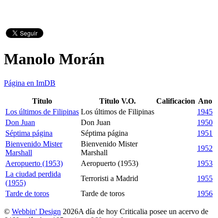
Manolo Morán
Página en ImDB
Titulo
Titulo V.O.
Calificacion
Ano
Los últimos de Filipinas
Los últimos de Filipinas
1945
Don Juan
Don Juan
1950
Séptima página
Séptima página
1951
Bienvenido Mister
Bienvenido Mister
1952
Marshall
Marshall
Aeropuerto (1953)
Aeropuerto (1953)
1953
La ciudad perdida
Terroristi a Madrid
1955
(1955)
Tarde de toros
Tarde de toros
1956
©
Webbin' Design
2026
A día de hoy Criticalia posee un acervo de