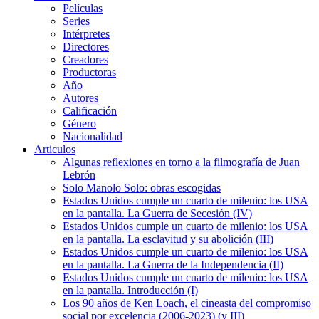
Películas
Series
Intérpretes
Directores
Creadores
Productoras
Año
Autores
Calificación
Género
Nacionalidad
Articulos
Algunas reflexiones en torno a la filmografía de Juan
Lebrón
Solo Manolo Solo: obras escogidas
Estados Unidos cumple un cuarto de milenio: los USA
en la pantalla. La Guerra de Secesión (IV)
Estados Unidos cumple un cuarto de milenio: los USA
en la pantalla. La esclavitud y su abolición (III)
Estados Unidos cumple un cuarto de milenio: los USA
en la pantalla. La Guerra de la Independencia (II)
Estados Unidos cumple un cuarto de milenio: los USA
en la pantalla. Introducción (I)
Los 90 años de Ken Loach, el cineasta del compromiso
social por excelencia (2006-2023) (y III)