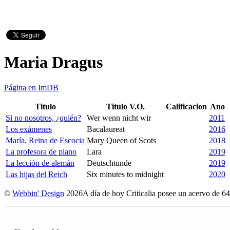
Maria Dragus
Página en ImDB
Titulo
Titulo V.O.
Calificacion
Ano
Si no nosotros, ¿quién?
Wer wenn nicht wir
2011
Los exámenes
Bacalaureat
2016
María, Reina de Escocia
Mary Queen of Scots
2018
La profesora de piano
Lara
2019
La lección de alemán
Deutschtunde
2019
Las hijas del Reich
Six minutes to midnight
2020
©
Webbin' Design
2026
A día de hoy Criticalia posee un acervo de 64