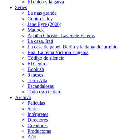
El chico y la garza
Series
La más grande
Contra la ley
Jane Eyre (2006)
Matlock
Agatha Christie. Las Siete Esferas
La caza. Irati
La casa de papel. Berlín y la dama del armiño
Ena. La reina Victoria Eugenia
Código de silencio
El Centro
Bookish
8 meses
Terra Alta
Escandalosas
Todo esto te daré
Archivo
Películas
Series
Intérpretes
Directores
Creadores
Productoras
Año