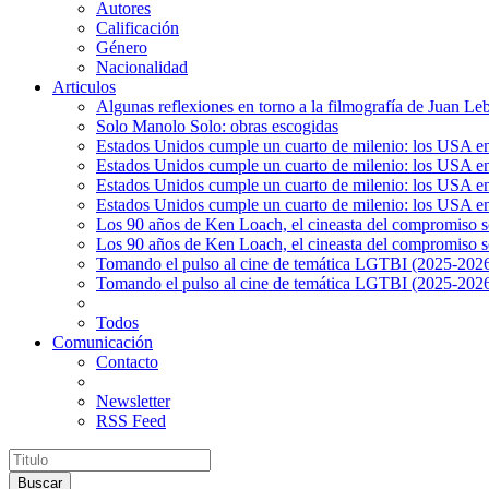
Autores
Calificación
Género
Nacionalidad
Articulos
Algunas reflexiones en torno a la filmografía de Juan Le
Solo Manolo Solo: obras escogidas
Estados Unidos cumple un cuarto de milenio: los USA en 
Estados Unidos cumple un cuarto de milenio: los USA en la
Estados Unidos cumple un cuarto de milenio: los USA en 
Estados Unidos cumple un cuarto de milenio: los USA en l
Los 90 años de Ken Loach, el cineasta del compromiso so
Los 90 años de Ken Loach, el cineasta del compromiso so
Tomando el pulso al cine de temática LGTBI (2025-2026)
Tomando el pulso al cine de temática LGTBI (2025-2026)
Todos
Comunicación
Contacto
Newsletter
RSS Feed
Buscar