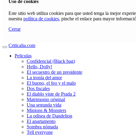
Uso de cookies
Este sitio web utiliza cookies para que usted tenga la mejor exper
nuestra
política de cookies
, pinche el enlace para mayor informaci
Cerrar
Criticalia.com
Peliculas
Confidencial (Black bag)
Hello, Dolly!
El secuestro de un presidente
La ironía del amor
El bueno, el feo y el malo
Dos fiscales
El diablo viste de Prada 2
Matrimonio original
Una segunda vida
Minions & Monsters
La odisea de Dandelion
El apartamento
Sombra nómada
Tell everyone