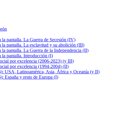
brón
la pantalla. La Guerra de Secesión (IV)
 pantalla. La esclavitud y su abolición (III)
la pantalla. La Guerra de la Independencia (II)
a pantalla. Introducción (I)
cial por excelencia (2006-2023) (y III)
cial por excelencia (1994-2004) (II)
: USA, Latinoamérica, Asia, África y Oceanía (y II)
: España y resto de Europa (I)