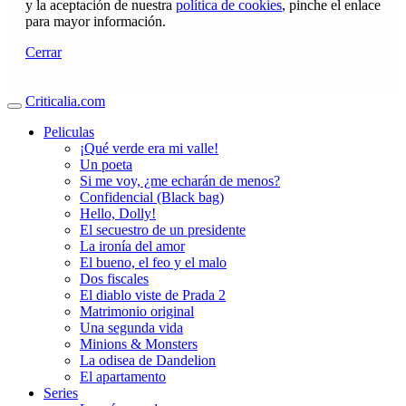
y la aceptación de nuestra
política de cookies
, pinche el enlace
para mayor información.
Cerrar
Criticalia.com
Peliculas
¡Qué verde era mi valle!
Un poeta
Si me voy, ¿me echarán de menos?
Confidencial (Black bag)
Hello, Dolly!
El secuestro de un presidente
La ironía del amor
El bueno, el feo y el malo
Dos fiscales
El diablo viste de Prada 2
Matrimonio original
Una segunda vida
Minions & Monsters
La odisea de Dandelion
El apartamento
Series