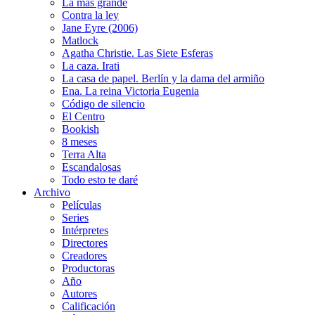
La más grande
Contra la ley
Jane Eyre (2006)
Matlock
Agatha Christie. Las Siete Esferas
La caza. Irati
La casa de papel. Berlín y la dama del armiño
Ena. La reina Victoria Eugenia
Código de silencio
El Centro
Bookish
8 meses
Terra Alta
Escandalosas
Todo esto te daré
Archivo
Películas
Series
Intérpretes
Directores
Creadores
Productoras
Año
Autores
Calificación