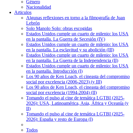
Género
Nacionalidad
Articulos
Algunas reflexiones en torno a la filmografía de Juan
Lebrón
Solo Manolo Solo: obras escogidas
Estados Unidos cumple un cuarto de milenio: los USA
en la pantalla. La Guerra de Secesión (IV)
Estados Unidos cumple un cuarto de milenio: los USA
en la pantalla. La esclavitud y su abolición (III)
Estados Unidos cumple un cuarto de milenio: los USA
en la pantalla. La Guerra de la Independencia (II)
Estados Unidos cumple un cuarto de milenio: los USA
en la pantalla. Introducción (I)
Los 90 años de Ken Loach, el cineasta del compromiso
social por excelencia (2006-2023) (y III)
Los 90 años de Ken Loach, el cineasta del compromiso
social por excelencia (1994-2004) (II)
Tomando el pulso al cine de temática LGTBI (2025-
2026): USA, Latinoamérica, Asia, África y Oceanía (y
II)
Tomando el pulso al cine de temática LGTBI (2025-
2026): España y resto de Europa (I)
Todos