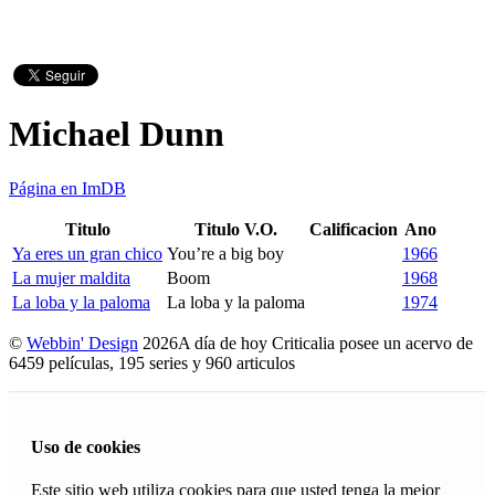
Michael Dunn
Página en ImDB
Titulo
Titulo V.O.
Calificacion
Ano
Ya eres un gran chico
You’re a big boy
1966
La mujer maldita
Boom
1968
La loba y la paloma
La loba y la paloma
1974
©
Webbin' Design
2026
A día de hoy Criticalia posee un acervo de
6459 películas, 195 series y 960 articulos
Uso de cookies
Este sitio web utiliza cookies para que usted tenga la mejor