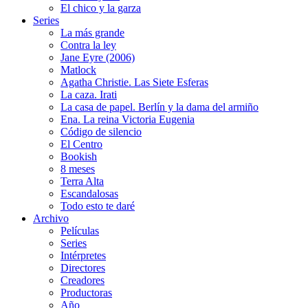
El chico y la garza
Series
La más grande
Contra la ley
Jane Eyre (2006)
Matlock
Agatha Christie. Las Siete Esferas
La caza. Irati
La casa de papel. Berlín y la dama del armiño
Ena. La reina Victoria Eugenia
Código de silencio
El Centro
Bookish
8 meses
Terra Alta
Escandalosas
Todo esto te daré
Archivo
Películas
Series
Intérpretes
Directores
Creadores
Productoras
Año