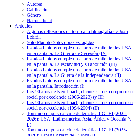
Autores
Calificación
Género
Nacionalidad
Articulos
Algunas reflexiones en torno a la filmografía de Juan
Lebrón
Solo Manolo Solo: obras escogidas
Estados Unidos cumple un cuarto de milenio: los USA
en la pantalla. La Guerra de Secesión (IV)
Estados Unidos cumple un cuarto de milenio: los USA
en la pantalla. La esclavitud y su abolición (III)
Estados Unidos cumple un cuarto de milenio: los USA
en la pantalla. La Guerra de la Independencia (II)
Estados Unidos cumple un cuarto de milenio: los USA
en la pantalla. Introducción (I)
Los 90 años de Ken Loach, el cineasta del compromiso
social por excelencia (2006-2023) (y III)
Los 90 años de Ken Loach, el cineasta del compromiso
social por excelencia (1994-2004) (II)
Tomando el pulso al cine de temática LGTBI (2025-
2026): USA, Latinoamérica, Asia, África y Oceanía (y
II)
Tomando el pulso al cine de temática LGTBI (2025-
2026): España y resto de Europa (I)