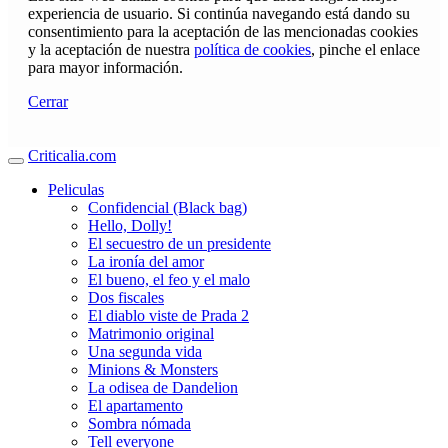
experiencia de usuario. Si continúa navegando está dando su
consentimiento para la aceptación de las mencionadas cookies
y la aceptación de nuestra
política de cookies
, pinche el enlace
para mayor información.
Cerrar
Criticalia.com
Peliculas
Confidencial (Black bag)
Hello, Dolly!
El secuestro de un presidente
La ironía del amor
El bueno, el feo y el malo
Dos fiscales
El diablo viste de Prada 2
Matrimonio original
Una segunda vida
Minions & Monsters
La odisea de Dandelion
El apartamento
Sombra nómada
Tell everyone