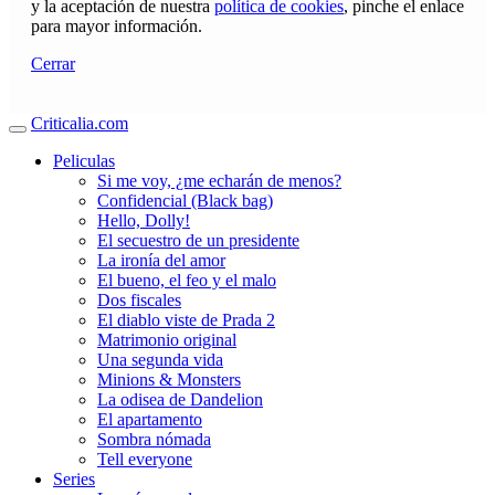
y la aceptación de nuestra
política de cookies
, pinche el enlace
para mayor información.
Cerrar
Criticalia.com
Peliculas
Si me voy, ¿me echarán de menos?
Confidencial (Black bag)
Hello, Dolly!
El secuestro de un presidente
La ironía del amor
El bueno, el feo y el malo
Dos fiscales
El diablo viste de Prada 2
Matrimonio original
Una segunda vida
Minions & Monsters
La odisea de Dandelion
El apartamento
Sombra nómada
Tell everyone
Series