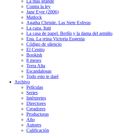
La más grande
Contra la ley
Jane Eyre (2006)
Matlock
Agatha Christie. Las Siete Esferas
La caza. Irati
La casa de papel. Berlín y la dama del armiño
Ena. La reina Victoria Eugenia
Código de silencio
El Centro
Bookish
8 meses
Terra Alta
Escandalosas
Todo esto te daré
Archivo
Películas
Series
Intérpretes
Directores
Creadores
Productoras
Año
Autores
Calificación