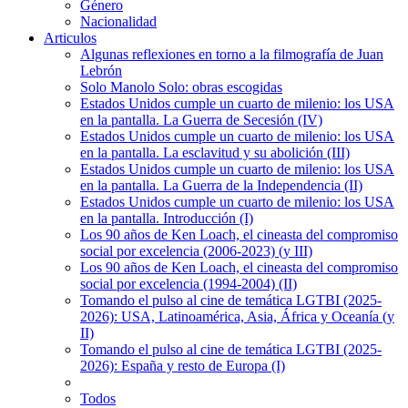
Género
Nacionalidad
Articulos
Algunas reflexiones en torno a la filmografía de Juan
Lebrón
Solo Manolo Solo: obras escogidas
Estados Unidos cumple un cuarto de milenio: los USA
en la pantalla. La Guerra de Secesión (IV)
Estados Unidos cumple un cuarto de milenio: los USA
en la pantalla. La esclavitud y su abolición (III)
Estados Unidos cumple un cuarto de milenio: los USA
en la pantalla. La Guerra de la Independencia (II)
Estados Unidos cumple un cuarto de milenio: los USA
en la pantalla. Introducción (I)
Los 90 años de Ken Loach, el cineasta del compromiso
social por excelencia (2006-2023) (y III)
Los 90 años de Ken Loach, el cineasta del compromiso
social por excelencia (1994-2004) (II)
Tomando el pulso al cine de temática LGTBI (2025-
2026): USA, Latinoamérica, Asia, África y Oceanía (y
II)
Tomando el pulso al cine de temática LGTBI (2025-
2026): España y resto de Europa (I)
Todos