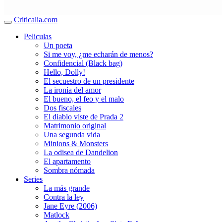
Criticalia.com
Peliculas
Un poeta
Si me voy, ¿me echarán de menos?
Confidencial (Black bag)
Hello, Dolly!
El secuestro de un presidente
La ironía del amor
El bueno, el feo y el malo
Dos fiscales
El diablo viste de Prada 2
Matrimonio original
Una segunda vida
Minions & Monsters
La odisea de Dandelion
El apartamento
Sombra nómada
Series
La más grande
Contra la ley
Jane Eyre (2006)
Matlock