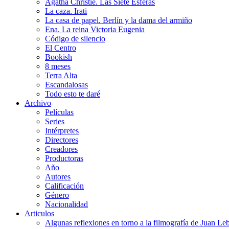
Agatha Christie. Las Siete Esferas
La caza. Irati
La casa de papel. Berlín y la dama del armiño
Ena. La reina Victoria Eugenia
Código de silencio
El Centro
Bookish
8 meses
Terra Alta
Escandalosas
Todo esto te daré
Archivo
Películas
Series
Intérpretes
Directores
Creadores
Productoras
Año
Autores
Calificación
Género
Nacionalidad
Articulos
Algunas reflexiones en torno a la filmografía de Juan Le