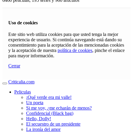
6460 películas, 195 series y 960 articulos
Uso de cookies
Este sitio web utiliza cookies para que usted tenga la mejor
experiencia de usuario. Si continúa navegando está dando su
consentimiento para la aceptación de las mencionadas cookies
y la aceptación de nuestra
política de cookies
, pinche el enlace
para mayor información.
Cerrar
Criticalia.com
Peliculas
¡Qué verde era mi valle!
Un poeta
Si me voy, ¿me echarán de menos?
Confidencial (Black bag)
Hello, Dolly!
El secuestro de un presidente
La ironía del amor