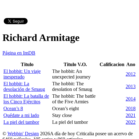
Richard Armitage
Página en ImDB
Titulo
Titulo V.O.
Calificacion
Ano
El hobbit: Un viaje
The hobbit: An
2012
inesperado
unexpected journey
El hobbit: La
The hobbit: The
2013
desolación de Smaug
desolation of Smaug
El hobbit: La batalla de
The hobbit: The battle
2014
los Cinco Ejércitos
of the Five Armies
Ocean’s 8
Ocean’s eight
2018
Quédate a mi lado
Stay close
2021
La piel del tambor
La piel del tambor
2022
©
Webbin' Design
2026
A día de hoy Criticalia posee un acervo de