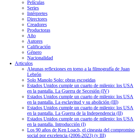
Películas
Series
Intérpretes
Directores
Creadores
Productoras
Año
Autores
Calificación
Género
Nacionalidad
Articulos
Algunas reflexiones en torno a la filmografía de Juan
Lebrón
Solo Manolo Solo: obras escogidas
Estados Unidos cumple un cuarto de milenio: los USA
en la pantalla. La Guerra de Secesión (IV)
Estados Unidos cumple un cuarto de milenio: los USA
en la pantalla. La esclavitud y su abolición (III)
Estados Unidos cumple un cuarto de milenio: los USA
en la pantalla. La Guerra de la Independencia (II)
Estados Unidos cumple un cuarto de milenio: los USA
en la pantalla. Introducción (I)
Los 90 años de Ken Loach, el cineasta del compromiso
social por excelencia (2006-2023) (y III)