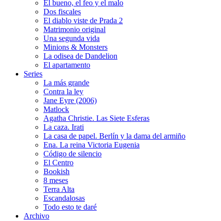
El bueno, el feo y el malo
Dos fiscales
El diablo viste de Prada 2
Matrimonio original
Una segunda vida
Minions & Monsters
La odisea de Dandelion
El apartamento
Series
La más grande
Contra la ley
Jane Eyre (2006)
Matlock
Agatha Christie. Las Siete Esferas
La caza. Irati
La casa de papel. Berlín y la dama del armiño
Ena. La reina Victoria Eugenia
Código de silencio
El Centro
Bookish
8 meses
Terra Alta
Escandalosas
Todo esto te daré
Archivo