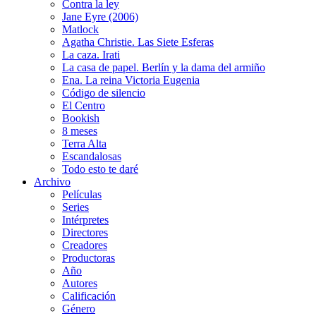
Contra la ley
Jane Eyre (2006)
Matlock
Agatha Christie. Las Siete Esferas
La caza. Irati
La casa de papel. Berlín y la dama del armiño
Ena. La reina Victoria Eugenia
Código de silencio
El Centro
Bookish
8 meses
Terra Alta
Escandalosas
Todo esto te daré
Archivo
Películas
Series
Intérpretes
Directores
Creadores
Productoras
Año
Autores
Calificación
Género