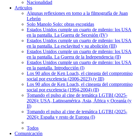
Nacionalidad
Articulos
Algunas reflexiones en torno a la filmografía de Juan
Lebrón
Solo Manolo Solo: obras escogidas
Estados Unidos cumple un cuarto de milenio: los USA
en la pantalla. La Guerra de Secesión (IV)
Estados Unidos cumple un cuarto de milenio: los USA
en la pantalla. La esclavitud y su abolición (III)
Estados Unidos cumple un cuarto de milenio: los USA
en la pantalla. La Guerra de la Independencia (II)
Estados Unidos cumple un cuarto de milenio: los USA
en la pantalla. Introducción (I)
Los 90 años de Ken Loach, el cineasta del compromiso
social por excelencia (2006-2023) (y III)
Los 90 años de Ken Loach, el cineasta del compromiso
social por excelencia (1994-2004) (II)
Tomando el pulso al cine de temática LGTBI (2025-
2026): USA, Latinoamérica, Asia, África y Oceanía (y
II)
Tomando el pulso al cine de temática LGTBI (2025-
2026): España y resto de Europa (I)
Todos
Comunicación