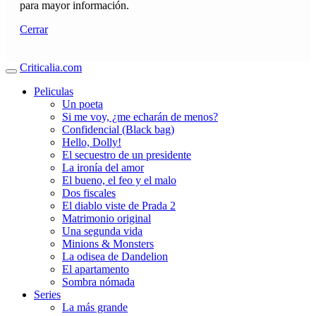
para mayor información.
Cerrar
Criticalia.com
Peliculas
Un poeta
Si me voy, ¿me echarán de menos?
Confidencial (Black bag)
Hello, Dolly!
El secuestro de un presidente
La ironía del amor
El bueno, el feo y el malo
Dos fiscales
El diablo viste de Prada 2
Matrimonio original
Una segunda vida
Minions & Monsters
La odisea de Dandelion
El apartamento
Sombra nómada
Series
La más grande