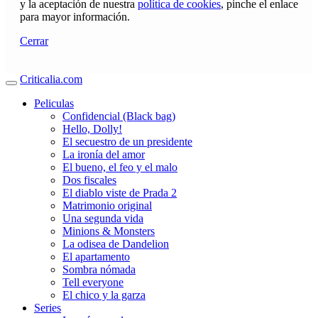
y la aceptación de nuestra
política de cookies
, pinche el enlace
para mayor información.
Cerrar
Criticalia.com
Peliculas
Confidencial (Black bag)
Hello, Dolly!
El secuestro de un presidente
La ironía del amor
El bueno, el feo y el malo
Dos fiscales
El diablo viste de Prada 2
Matrimonio original
Una segunda vida
Minions & Monsters
La odisea de Dandelion
El apartamento
Sombra nómada
Tell everyone
El chico y la garza
Series