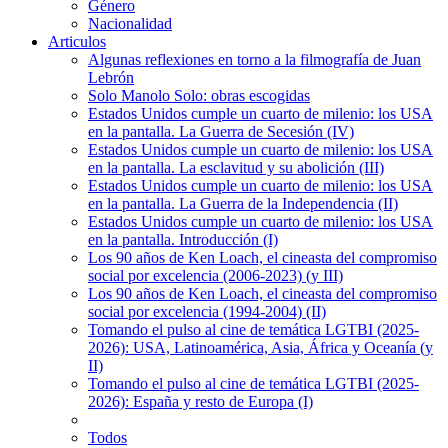
Género
Nacionalidad
Articulos
Algunas reflexiones en torno a la filmografía de Juan
Lebrón
Solo Manolo Solo: obras escogidas
Estados Unidos cumple un cuarto de milenio: los USA
en la pantalla. La Guerra de Secesión (IV)
Estados Unidos cumple un cuarto de milenio: los USA
en la pantalla. La esclavitud y su abolición (III)
Estados Unidos cumple un cuarto de milenio: los USA
en la pantalla. La Guerra de la Independencia (II)
Estados Unidos cumple un cuarto de milenio: los USA
en la pantalla. Introducción (I)
Los 90 años de Ken Loach, el cineasta del compromiso
social por excelencia (2006-2023) (y III)
Los 90 años de Ken Loach, el cineasta del compromiso
social por excelencia (1994-2004) (II)
Tomando el pulso al cine de temática LGTBI (2025-
2026): USA, Latinoamérica, Asia, África y Oceanía (y
II)
Tomando el pulso al cine de temática LGTBI (2025-
2026): España y resto de Europa (I)
Todos