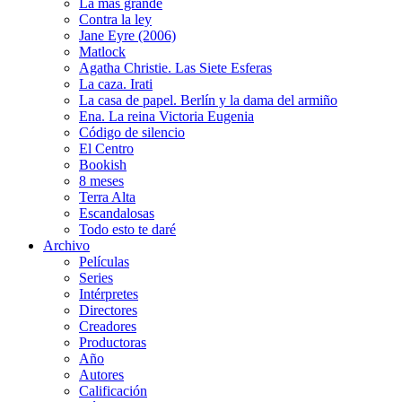
La más grande
Contra la ley
Jane Eyre (2006)
Matlock
Agatha Christie. Las Siete Esferas
La caza. Irati
La casa de papel. Berlín y la dama del armiño
Ena. La reina Victoria Eugenia
Código de silencio
El Centro
Bookish
8 meses
Terra Alta
Escandalosas
Todo esto te daré
Archivo
Películas
Series
Intérpretes
Directores
Creadores
Productoras
Año
Autores
Calificación