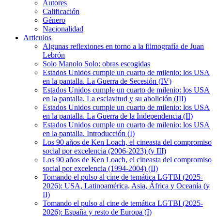
Autores
Calificación
Género
Nacionalidad
Articulos
Algunas reflexiones en torno a la filmografía de Juan
Lebrón
Solo Manolo Solo: obras escogidas
Estados Unidos cumple un cuarto de milenio: los USA
en la pantalla. La Guerra de Secesión (IV)
Estados Unidos cumple un cuarto de milenio: los USA
en la pantalla. La esclavitud y su abolición (III)
Estados Unidos cumple un cuarto de milenio: los USA
en la pantalla. La Guerra de la Independencia (II)
Estados Unidos cumple un cuarto de milenio: los USA
en la pantalla. Introducción (I)
Los 90 años de Ken Loach, el cineasta del compromiso
social por excelencia (2006-2023) (y III)
Los 90 años de Ken Loach, el cineasta del compromiso
social por excelencia (1994-2004) (II)
Tomando el pulso al cine de temática LGTBI (2025-
2026): USA, Latinoamérica, Asia, África y Oceanía (y
II)
Tomando el pulso al cine de temática LGTBI (2025-
2026): España y resto de Europa (I)