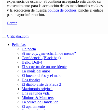
experiencia de usuario. Si continúa navegando está dando su
consentimiento para la aceptación de las mencionadas cookies
y la aceptación de nuestra
política de cookies
, pinche el enlace
para mayor información.
Cerrar
Criticalia.com
Peliculas
Un poeta
Si me voy, ¿me echarán de menos?
Confidencial (Black bag)
Hello, Dolly!
El secuestro de un presidente
La ironía del amor
El bueno, el feo y el malo
Dos fiscales
El diablo viste de Prada 2
Matrimonio original
Una segunda vida
Minions & Monsters
La odisea de Dandelion
El apartamento