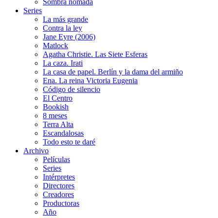
Sombra nómada
Series
La más grande
Contra la ley
Jane Eyre (2006)
Matlock
Agatha Christie. Las Siete Esferas
La caza. Irati
La casa de papel. Berlín y la dama del armiño
Ena. La reina Victoria Eugenia
Código de silencio
El Centro
Bookish
8 meses
Terra Alta
Escandalosas
Todo esto te daré
Archivo
Películas
Series
Intérpretes
Directores
Creadores
Productoras
Año