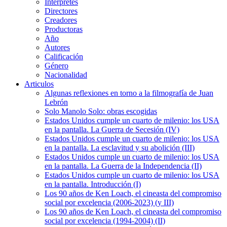
Intérpretes
Directores
Creadores
Productoras
Año
Autores
Calificación
Género
Nacionalidad
Articulos
Algunas reflexiones en torno a la filmografía de Juan
Lebrón
Solo Manolo Solo: obras escogidas
Estados Unidos cumple un cuarto de milenio: los USA
en la pantalla. La Guerra de Secesión (IV)
Estados Unidos cumple un cuarto de milenio: los USA
en la pantalla. La esclavitud y su abolición (III)
Estados Unidos cumple un cuarto de milenio: los USA
en la pantalla. La Guerra de la Independencia (II)
Estados Unidos cumple un cuarto de milenio: los USA
en la pantalla. Introducción (I)
Los 90 años de Ken Loach, el cineasta del compromiso
social por excelencia (2006-2023) (y III)
Los 90 años de Ken Loach, el cineasta del compromiso
social por excelencia (1994-2004) (II)