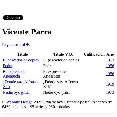
Vicente Parra
Página en ImDB
Titulo
Titulo V.O.
Calificacion
Ano
El pescador de coplas
El pescador de coplas
1953
Fedra
Fedra
1956
El expreso de
El expreso de
1956
Andalucía
Andalucía
¿Dónde vas, Alfonso
¿Dónde vas, Alfonso
1959
XII?
XII?
Nadie oyó gritar
Nadie oyó gritar
1973
©
Webbin' Design
2026
A día de hoy Criticalia posee un acervo de
6460 películas, 195 series y 960 articulos