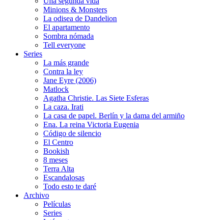
Una segunda vida
Minions & Monsters
La odisea de Dandelion
El apartamento
Sombra nómada
Tell everyone
Series
La más grande
Contra la ley
Jane Eyre (2006)
Matlock
Agatha Christie. Las Siete Esferas
La caza. Irati
La casa de papel. Berlín y la dama del armiño
Ena. La reina Victoria Eugenia
Código de silencio
El Centro
Bookish
8 meses
Terra Alta
Escandalosas
Todo esto te daré
Archivo
Películas
Series