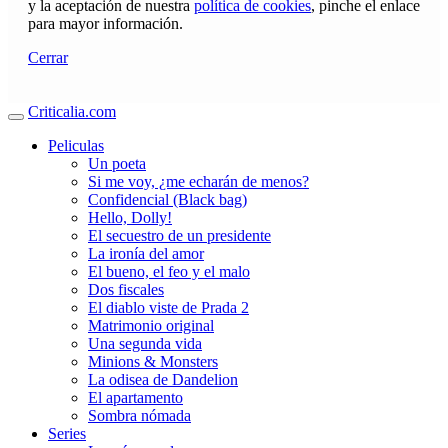
y la aceptación de nuestra
política de cookies
, pinche el enlace
para mayor información.
Cerrar
Criticalia.com
Peliculas
Un poeta
Si me voy, ¿me echarán de menos?
Confidencial (Black bag)
Hello, Dolly!
El secuestro de un presidente
La ironía del amor
El bueno, el feo y el malo
Dos fiscales
El diablo viste de Prada 2
Matrimonio original
Una segunda vida
Minions & Monsters
La odisea de Dandelion
El apartamento
Sombra nómada
Series