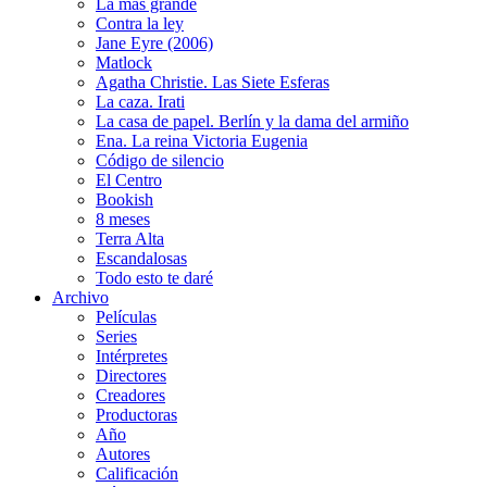
La más grande
Contra la ley
Jane Eyre (2006)
Matlock
Agatha Christie. Las Siete Esferas
La caza. Irati
La casa de papel. Berlín y la dama del armiño
Ena. La reina Victoria Eugenia
Código de silencio
El Centro
Bookish
8 meses
Terra Alta
Escandalosas
Todo esto te daré
Archivo
Películas
Series
Intérpretes
Directores
Creadores
Productoras
Año
Autores
Calificación