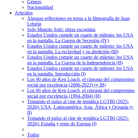
Género
Nacionalidad
Articulos
Algunas reflexiones en torno a la filmografía de Juan
Lebrón
Solo Manolo Solo: obras escogidas
Estados Unidos cumple un cuarto de milenio: los USA
en la pantalla. La Guerra de Secesión (IV)
Estados Unidos cumple un cuarto de milenio: los USA
en la pantalla. La esclavitud y su abolición (III)
Estados Unidos cumple un cuarto de milenio: los USA
en la pantalla. La Guerra de la Independencia (II)
Estados Unidos cumple un cuarto de milenio: los USA
en la pantalla. Introducción (I)
Los 90 años de Ken Loach, el cineasta del compromiso
social por excelencia (2006-2023) (y III)
Los 90 años de Ken Loach, el cineasta del compromiso
social por excelencia (1994-2004) (II)
Tomando el pulso al cine de temática LGTBI (2025-
2026): USA, Latinoamérica, Asia, África y Oceanía (y
II)
Tomando el pulso al cine de temática LGTBI (2025-
2026): España y resto de Europa (I)
Todos