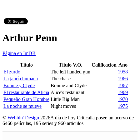
Arthur Penn
Página en ImDB
Titulo
Titulo V.O.
Calificacion
Ano
El zurdo
The left handed gun
1958
La jauría humana
The chase
1966
Bonnie y Clyde
Bonnie and Clyde
1967
El restaurante de Alicia
Alice's restaurant
1969
Pequeño Gran Hombre
Little Big Man
1970
La noche se mueve
Night moves
1975
©
Webbin' Design
2026
A día de hoy Criticalia posee un acervo de
6460 películas, 195 series y 960 articulos