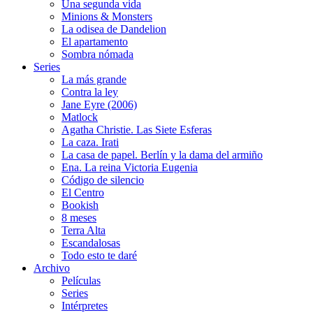
Una segunda vida
Minions & Monsters
La odisea de Dandelion
El apartamento
Sombra nómada
Series
La más grande
Contra la ley
Jane Eyre (2006)
Matlock
Agatha Christie. Las Siete Esferas
La caza. Irati
La casa de papel. Berlín y la dama del armiño
Ena. La reina Victoria Eugenia
Código de silencio
El Centro
Bookish
8 meses
Terra Alta
Escandalosas
Todo esto te daré
Archivo
Películas
Series
Intérpretes