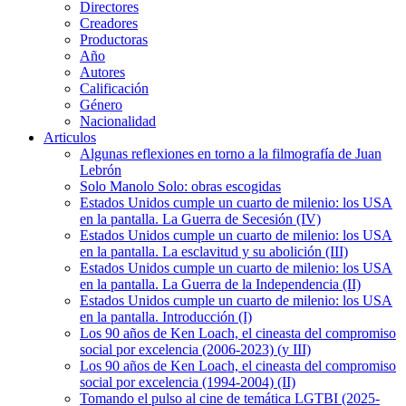
Directores
Creadores
Productoras
Año
Autores
Calificación
Género
Nacionalidad
Articulos
Algunas reflexiones en torno a la filmografía de Juan
Lebrón
Solo Manolo Solo: obras escogidas
Estados Unidos cumple un cuarto de milenio: los USA
en la pantalla. La Guerra de Secesión (IV)
Estados Unidos cumple un cuarto de milenio: los USA
en la pantalla. La esclavitud y su abolición (III)
Estados Unidos cumple un cuarto de milenio: los USA
en la pantalla. La Guerra de la Independencia (II)
Estados Unidos cumple un cuarto de milenio: los USA
en la pantalla. Introducción (I)
Los 90 años de Ken Loach, el cineasta del compromiso
social por excelencia (2006-2023) (y III)
Los 90 años de Ken Loach, el cineasta del compromiso
social por excelencia (1994-2004) (II)
Tomando el pulso al cine de temática LGTBI (2025-