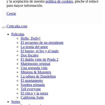
y la aceptación de nuestra
política de cookies
, pinche el enlace
para mayor información.
Cerrar
Criticalia.com
Peliculas
Hello, Dolly!
El secuestro de un presidente
La ironía del amor
El bueno, el feo y el malo
Dos fiscales
El diablo viste de Prada 2
Matrimonio original
Una segunda vida
Minions & Monsters
La odisea de Dandelion
El apartamento
Sombra nómada
Tell everyone
El chico y la garza
California Suite
Series