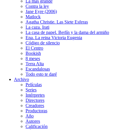
La más grande
Contra la ley
Jane Eyre (2006)
Matlock
Agatha Christie. Las Siete Esferas
La caza. Irati
La casa de papel. Berlín y la dama del armiño
Ena. La reina Victoria Eugenia
Código de silencio
El Centro
Bookish
8 meses
Terra Alta
Escandalosas
Todo esto te daré
Archivo
Películas
Series
Intérpretes
Directores
Creadores
Productoras
Año
Autores
Calificación