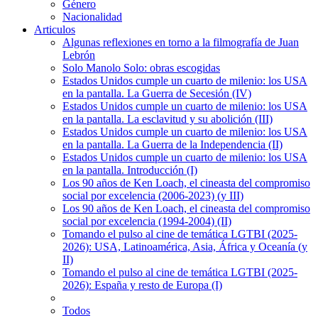
Género
Nacionalidad
Articulos
Algunas reflexiones en torno a la filmografía de Juan
Lebrón
Solo Manolo Solo: obras escogidas
Estados Unidos cumple un cuarto de milenio: los USA
en la pantalla. La Guerra de Secesión (IV)
Estados Unidos cumple un cuarto de milenio: los USA
en la pantalla. La esclavitud y su abolición (III)
Estados Unidos cumple un cuarto de milenio: los USA
en la pantalla. La Guerra de la Independencia (II)
Estados Unidos cumple un cuarto de milenio: los USA
en la pantalla. Introducción (I)
Los 90 años de Ken Loach, el cineasta del compromiso
social por excelencia (2006-2023) (y III)
Los 90 años de Ken Loach, el cineasta del compromiso
social por excelencia (1994-2004) (II)
Tomando el pulso al cine de temática LGTBI (2025-
2026): USA, Latinoamérica, Asia, África y Oceanía (y
II)
Tomando el pulso al cine de temática LGTBI (2025-
2026): España y resto de Europa (I)
Todos