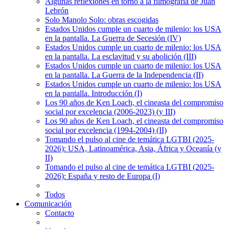
Algunas reflexiones en torno a la filmografía de Juan
Lebrón
Solo Manolo Solo: obras escogidas
Estados Unidos cumple un cuarto de milenio: los USA
en la pantalla. La Guerra de Secesión (IV)
Estados Unidos cumple un cuarto de milenio: los USA
en la pantalla. La esclavitud y su abolición (III)
Estados Unidos cumple un cuarto de milenio: los USA
en la pantalla. La Guerra de la Independencia (II)
Estados Unidos cumple un cuarto de milenio: los USA
en la pantalla. Introducción (I)
Los 90 años de Ken Loach, el cineasta del compromiso
social por excelencia (2006-2023) (y III)
Los 90 años de Ken Loach, el cineasta del compromiso
social por excelencia (1994-2004) (II)
Tomando el pulso al cine de temática LGTBI (2025-
2026): USA, Latinoamérica, Asia, África y Oceanía (y
II)
Tomando el pulso al cine de temática LGTBI (2025-
2026): España y resto de Europa (I)
Todos
Comunicación
Contacto