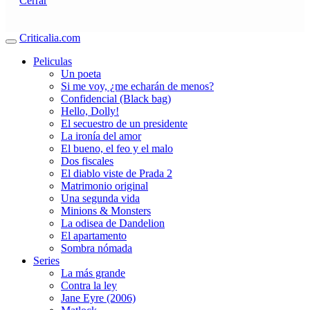
Cerrar
Criticalia.com
Peliculas
Un poeta
Si me voy, ¿me echarán de menos?
Confidencial (Black bag)
Hello, Dolly!
El secuestro de un presidente
La ironía del amor
El bueno, el feo y el malo
Dos fiscales
El diablo viste de Prada 2
Matrimonio original
Una segunda vida
Minions & Monsters
La odisea de Dandelion
El apartamento
Sombra nómada
Series
La más grande
Contra la ley
Jane Eyre (2006)