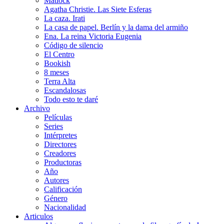
Matlock
Agatha Christie. Las Siete Esferas
La caza. Irati
La casa de papel. Berlín y la dama del armiño
Ena. La reina Victoria Eugenia
Código de silencio
El Centro
Bookish
8 meses
Terra Alta
Escandalosas
Todo esto te daré
Archivo
Películas
Series
Intérpretes
Directores
Creadores
Productoras
Año
Autores
Calificación
Género
Nacionalidad
Articulos