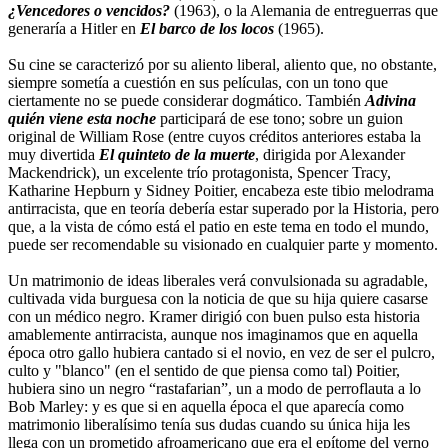
¿Vencedores o vencidos?
(1963), o la Alemania de entreguerras que
generaría a Hitler en
El barco de los locos
(1965).
Su cine se caracterizó por su aliento liberal, aliento que, no obstante,
siempre sometía a cuestión en sus películas, con un tono que
ciertamente no se puede considerar dogmático. También
Adivina
quién viene esta noche
participará de ese tono; sobre un guion
original de William Rose (entre cuyos créditos anteriores estaba la
muy divertida
El quinteto de la muerte
, dirigida por Alexander
Mackendrick), un excelente trío protagonista, Spencer Tracy,
Katharine Hepburn y Sidney Poitier, encabeza este tibio melodrama
antirracista, que en teoría debería estar superado por la Historia, pero
que, a la vista de cómo está el patio en este tema en todo el mundo,
puede ser recomendable su visionado en cualquier parte y momento.
Un matrimonio de ideas liberales verá convulsionada su agradable,
cultivada vida burguesa con la noticia de que su hija quiere casarse
con un médico negro. Kramer dirigió con buen pulso esta historia
amablemente antirracista, aunque nos imaginamos que en aquella
época otro gallo hubiera cantado si el novio, en vez de ser el pulcro,
culto y "blanco" (en el sentido de que piensa como tal) Poitier,
hubiera sino un negro “rastafarian”, un a modo de perroflauta a lo
Bob Marley: y es que si en aquella época el que aparecía como
matrimonio liberalísimo tenía sus dudas cuando su única hija les
llega con un prometido afroamericano que era el epítome del yerno