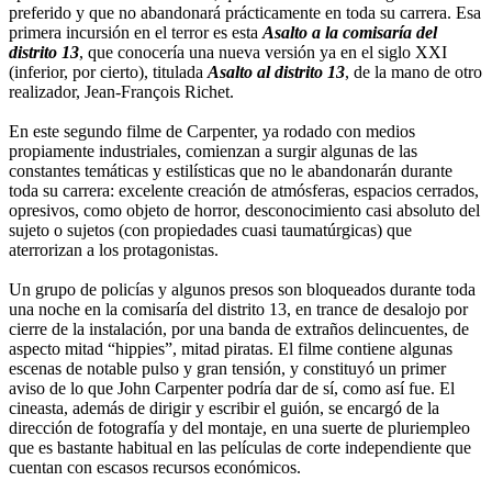
preferido y que no abandonará prácticamente en toda su carrera. Esa
primera incursión en el terror es esta
Asalto a la comisaría del
distrito 13
, que conocería una nueva versión ya en el siglo XXI
(inferior, por cierto), titulada
Asalto al distrito 13
, de la mano de otro
realizador, Jean-François Richet.
En este segundo filme de Carpenter, ya rodado con medios
propiamente industriales, comienzan a surgir algunas de las
constantes temáticas y estilísticas que no le abandonarán durante
toda su carrera: excelente creación de atmósferas, espacios cerrados,
opresivos, como objeto de horror, desconocimiento casi absoluto del
sujeto o sujetos (con propiedades cuasi taumatúrgicas) que
aterrorizan a los protagonistas.
Un grupo de policías y algunos presos son bloqueados durante toda
una noche en la comisaría del distrito 13, en trance de desalojo por
cierre de la instalación, por una banda de extraños delincuentes, de
aspecto mitad “hippies”, mitad piratas. El filme contiene algunas
escenas de notable pulso y gran tensión, y constituyó un primer
aviso de lo que John Carpenter podría dar de sí, como así fue. El
cineasta, además de dirigir y escribir el guión, se encargó de la
dirección de fotografía y del montaje, en una suerte de pluriempleo
que es bastante habitual en las películas de corte independiente que
cuentan con escasos recursos económicos.