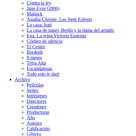
Contra la ley
Jane Eyre (2006)
Matlock
Agatha Christie. Las Siete Esferas
La caza. Irati
La casa de papel. Berlín y la dama del armiño
Ena. La reina Victoria Eugenia
Código de silencio
El Centro
Bookish
8 meses
Terra Alta
Escandalosas
Todo esto te daré
Archivo
Películas
Series
Intérpretes
Directores
Creadores
Productoras
Año
Autores
Calificación
Género