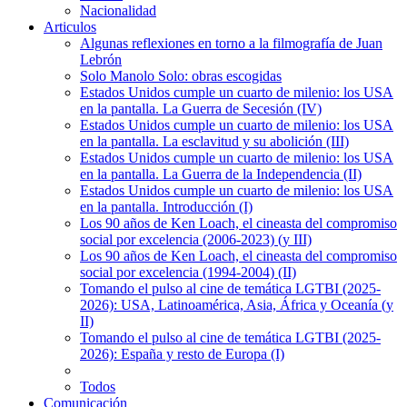
Nacionalidad
Articulos
Algunas reflexiones en torno a la filmografía de Juan
Lebrón
Solo Manolo Solo: obras escogidas
Estados Unidos cumple un cuarto de milenio: los USA
en la pantalla. La Guerra de Secesión (IV)
Estados Unidos cumple un cuarto de milenio: los USA
en la pantalla. La esclavitud y su abolición (III)
Estados Unidos cumple un cuarto de milenio: los USA
en la pantalla. La Guerra de la Independencia (II)
Estados Unidos cumple un cuarto de milenio: los USA
en la pantalla. Introducción (I)
Los 90 años de Ken Loach, el cineasta del compromiso
social por excelencia (2006-2023) (y III)
Los 90 años de Ken Loach, el cineasta del compromiso
social por excelencia (1994-2004) (II)
Tomando el pulso al cine de temática LGTBI (2025-
2026): USA, Latinoamérica, Asia, África y Oceanía (y
II)
Tomando el pulso al cine de temática LGTBI (2025-
2026): España y resto de Europa (I)
Todos
Comunicación