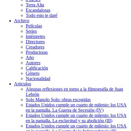
Terra Alta
Escandalosas
Todo esto te daré
Archivo
Películas
Series
Intérpretes
Directores
Creadores
Productoras
Año
Autores
Calificación
Género
Nacionalidad
Articulos
Algunas reflexiones en torno a la filmografía de Juan
Lebrón
Solo Manolo Solo: obras escogidas
Estados Unidos cumple un cuarto de milenio: los USA
en la pantalla. La Guerra de Secesión (IV)
Estados Unidos cumple un cuarto de milenio: los USA
en la pantalla. La esclavitud y su abolición (III)
Estados Unidos cumple un cuarto de milenio: los USA