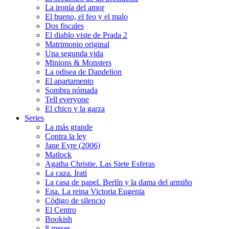
La ironía del amor
El bueno, el feo y el malo
Dos fiscales
El diablo viste de Prada 2
Matrimonio original
Una segunda vida
Minions & Monsters
La odisea de Dandelion
El apartamento
Sombra nómada
Tell everyone
El chico y la garza
Series
La más grande
Contra la ley
Jane Eyre (2006)
Matlock
Agatha Christie. Las Siete Esferas
La caza. Irati
La casa de papel. Berlín y la dama del armiño
Ena. La reina Victoria Eugenia
Código de silencio
El Centro
Bookish
8 meses