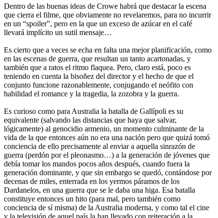
Dentro de las buenas ideas de Crowe habrá que destacar la escena
que cierra el filme, que obviamente no revelaremos, para no incurrir
en un “spoiler”, pero en la que un exceso de azúcar en el café
llevará implícito un sutil mensaje…
Es cierto que a veces se echa en falta una mejor planificación, como
en las escenas de guerra, que resultan un tanto acartonadas, y
también que a ratos el ritmo flaquea. Pero, claro está, poco es
teniendo en cuenta la bisoñez del director y el hecho de que el
conjunto funcione razonablemente, conjugando el neófito con
habilidad el romance y la tragedia, la zozobra y la guerra.
Es curioso como para Australia la batalla de Gallípoli es su
equivalente (salvando las distancias que haya que salvar,
lógicamente) al genocidio armenio, un momento culminante de la
vida de la que entonces aún no era una nación pero que quizá tomó
conciencia de ello precisamente al enviar a aquella sinrazón de
guerra (perdón por el pleonasmo…) a la generación de jóvenes que
debía tomar los mandos pocos años después, cuando fuera la
generación dominante, y que sin embargo se quedó, contándose por
decenas de miles, enterrada en los yermos páramos de los
Dardanelos, en una guerra que se le daba una higa. Esa batalla
constituye entonces un hito (para mal, pero también como
conciencia de sí misma) de la Australia moderna, y como tal el cine
y la televisión de aquel país la han llevado con reiteración a la