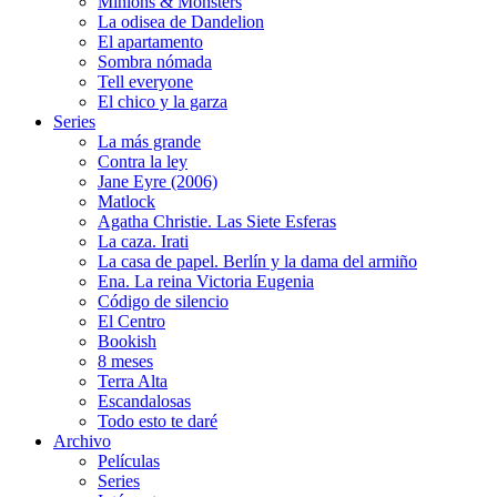
Minions & Monsters
La odisea de Dandelion
El apartamento
Sombra nómada
Tell everyone
El chico y la garza
Series
La más grande
Contra la ley
Jane Eyre (2006)
Matlock
Agatha Christie. Las Siete Esferas
La caza. Irati
La casa de papel. Berlín y la dama del armiño
Ena. La reina Victoria Eugenia
Código de silencio
El Centro
Bookish
8 meses
Terra Alta
Escandalosas
Todo esto te daré
Archivo
Películas
Series