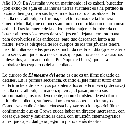
Año 1919: En Australia vive un matrimonio; él es zahorí, buscador
(con éxito) de agua en las inertes tierras australes; ella ha perdido la
razón al tiempo que a sus hijos, muertos cuatro años atrás en la
batalla de Gallípoli, en Turquía, en el transcurso de la Primera
Guerra Mundial, que entonces aún no era conocida con un ominoso
ordinal. Tras la muerte de la enloquecida mujer, el hombre da en
buscar al menos los restos de sus hijos en la lejana tierra otomana
para devolverlos a las antípodas, para que descansen junto a su
madre. Pero la búsqueda de los cuerpos de los tres jóvenes tendrá
más dificultades de las previstas, incluida cierta viudita (que se aferra
a no serlo, aunque quizá no sea más que para no acceder a casorios
indeseados, a la manera de la Penélope de Ulises) que hará
tambalear los esquemas del australiano.
Lo curioso de
El maestro del agua
es que es un filme plagado de
detalles. En la primera secuencia, cuando el jefe militar turco entra
en la trinchera de los suyos para alentarlos ante la nueva (y decisiva)
batalla en Gallípoli, su mano izquierda, al pasar junto a sus
subordinados, los roza levemente, como si quisiera de esta forma
infundir su aliento, su fuerza, también su congoja, a los suyos.
Como ese detalle de buen cineasta hay varios a lo largo del filme,
confirmando que en Crowe puede haber un director interesante, con
cosas que decir y sabiéndolas decir, con intuición cinematográfica
antes que capacidad para pegar un plano detrás de otro.