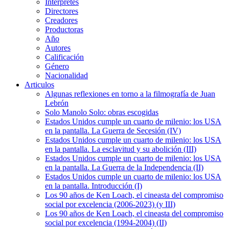
Intérpretes
Directores
Creadores
Productoras
Año
Autores
Calificación
Género
Nacionalidad
Articulos
Algunas reflexiones en torno a la filmografía de Juan
Lebrón
Solo Manolo Solo: obras escogidas
Estados Unidos cumple un cuarto de milenio: los USA
en la pantalla. La Guerra de Secesión (IV)
Estados Unidos cumple un cuarto de milenio: los USA
en la pantalla. La esclavitud y su abolición (III)
Estados Unidos cumple un cuarto de milenio: los USA
en la pantalla. La Guerra de la Independencia (II)
Estados Unidos cumple un cuarto de milenio: los USA
en la pantalla. Introducción (I)
Los 90 años de Ken Loach, el cineasta del compromiso
social por excelencia (2006-2023) (y III)
Los 90 años de Ken Loach, el cineasta del compromiso
social por excelencia (1994-2004) (II)