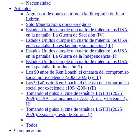
Nacionalidad
Articulos
Algunas reflexiones en torno a la filmografía de Juan
Lebrón
Solo Manolo Solo: obras escogidas
Estados Unidos cumple un cuarto de milenio: los USA
en la pantalla. La Guerra de Secesión (IV)
Estados Unidos cumple un cuarto de milenio: los USA
en la pantalla. La esclavitud y su abolición (III)
Estados Unidos cumple un cuarto de milenio: los USA
en la pantalla. La Guerra de la Independencia (II)
Estados Unidos cumple un cuarto de milenio: los USA
en la pantalla. Introducción (I)
Los 90 años de Ken Loach, el cineasta del compromiso
social por excelencia (2006-2023) (y III)
Los 90 años de Ken Loach, el cineasta del compromiso
social por excelencia (1994-2004) (II)
Tomando el pulso al cine de temática LGTBI (2025-
2026): USA, Latinoamérica, Asia, África y Oceanía (y
II)
Tomando el pulso al cine de temática LGTBI (2025-
2026): España y resto de Europa (I)
Todos
Comunicación