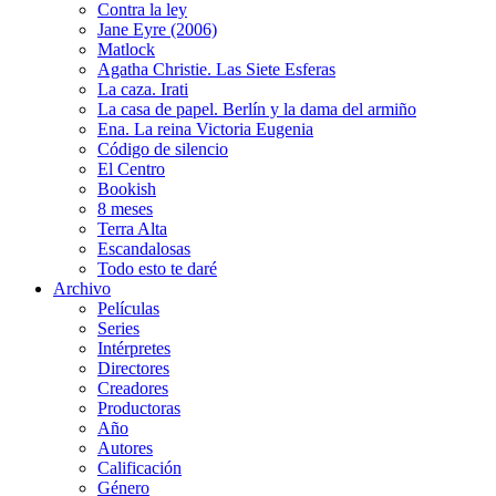
Contra la ley
Jane Eyre (2006)
Matlock
Agatha Christie. Las Siete Esferas
La caza. Irati
La casa de papel. Berlín y la dama del armiño
Ena. La reina Victoria Eugenia
Código de silencio
El Centro
Bookish
8 meses
Terra Alta
Escandalosas
Todo esto te daré
Archivo
Películas
Series
Intérpretes
Directores
Creadores
Productoras
Año
Autores
Calificación
Género