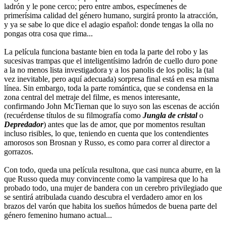
ladrón y le pone cerco; pero entre ambos, especímenes de
primerísima calidad del género humano, surgirá pronto la atracción,
y ya se sabe lo que dice el adagio español: donde tengas la olla no
pongas otra cosa que rima...
La película funciona bastante bien en toda la parte del robo y las
sucesivas trampas que el inteligentísimo ladrón de cuello duro pone
a la no menos lista investigadora y a los panolis de los polis; la (tal
vez inevitable, pero aquí adecuada) sorpresa final está en esa misma
línea. Sin embargo, toda la parte romántica, que se condensa en la
zona central del metraje del filme, es menos interesante,
confirmando John McTiernan que lo suyo son las escenas de acción
(recuérdense títulos de su filmografía como
Jungla de cristal
o
Depredador
) antes que las de amor, que por momentos resultan
incluso risibles, lo que, teniendo en cuenta que los contendientes
amorosos son Brosnan y Russo, es como para correr al director a
gorrazos.
Con todo, queda una película resultona, que casi nunca aburre, en la
que Russo queda muy convincente como la vampiresa que lo ha
probado todo, una mujer de bandera con un cerebro privilegiado que
se sentirá atribulada cuando descubra el verdadero amor en los
brazos del varón que habita los sueños húmedos de buena parte del
género femenino humano actual...