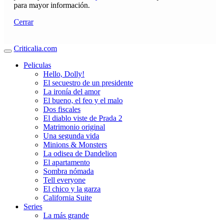
para mayor información.
Cerrar
Criticalia.com
Peliculas
Hello, Dolly!
El secuestro de un presidente
La ironía del amor
El bueno, el feo y el malo
Dos fiscales
El diablo viste de Prada 2
Matrimonio original
Una segunda vida
Minions & Monsters
La odisea de Dandelion
El apartamento
Sombra nómada
Tell everyone
El chico y la garza
California Suite
Series
La más grande