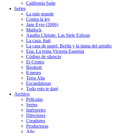
California Suite
Series
La más grande
Contra la ley
Jane Eyre (2006)
Matlock
Agatha Christie. Las Siete Esferas
La caza. Irati
La casa de papel. Berlín y la dama del armiño
Ena. La reina Victoria Eugenia
Código de silencio
El Centro
Bookish
8 meses
Terra Alta
Escandalosas
Todo esto te daré
Archivo
Películas
Series
Intérpretes
Directores
Creadores
Productoras
Año