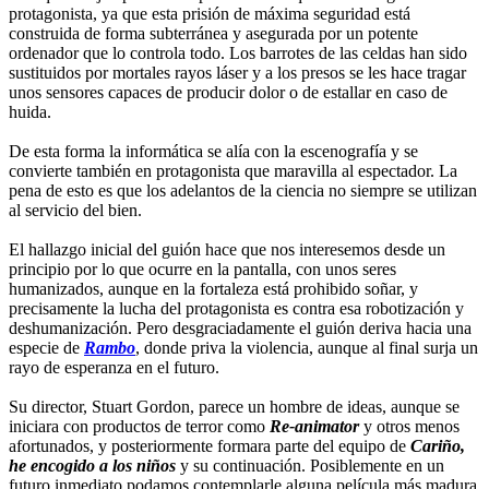
protagonista, ya que esta prisión de máxima seguridad está
construida de forma subterránea y asegurada por un potente
ordenador que lo controla todo. Los barrotes de las celdas han sido
sustituidos por mortales rayos láser y a los presos se les hace tragar
unos sensores capaces de producir dolor o de estallar en caso de
huida.
De esta forma la informática se alía con la escenografía y se
convierte también en protagonista que maravilla al espectador. La
pena de esto es que los adelantos de la ciencia no siempre se utilizan
al servicio del bien.
El hallazgo inicial del guión hace que nos interesemos desde un
principio por lo que ocurre en la pantalla, con unos seres
humanizados, aunque en la fortaleza está prohibido soñar, y
precisamente la lucha del protagonista es contra esa robotización y
deshumanización. Pero desgraciadamente el guión deriva hacia una
especie de
Rambo
, donde priva la violencia, aunque al final surja un
rayo de esperanza en el futuro.
Su director, Stuart Gordon, parece un hombre de ideas, aunque se
iniciara con productos de terror como
Re-animator
y otros menos
afortunados, y posteriormente formara parte del equipo de
Cariño,
he encogido a los niños
y su continuación. Posiblemente en un
futuro inmediato podamos contemplarle alguna película más madura