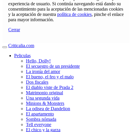
experiencia de usuario. Si continúa navegando está dando su
consentimiento para la aceptación de las mencionadas cookies
y la aceptación de nuestra
política de cookies
, pinche el enlace
para mayor información.
Cerrar
Criticalia.com
Peliculas
Hello, Dolly!
El secuestro de un presidente
La ironía del amor
El bueno, el feo y el malo
Dos fiscales
El diablo viste de Prada 2
Matrimonio original
Una segunda vida
Minions & Monsters
La odisea de Dandelion
El apartamento
Sombra nómada
Tell everyone
El chico y la garza