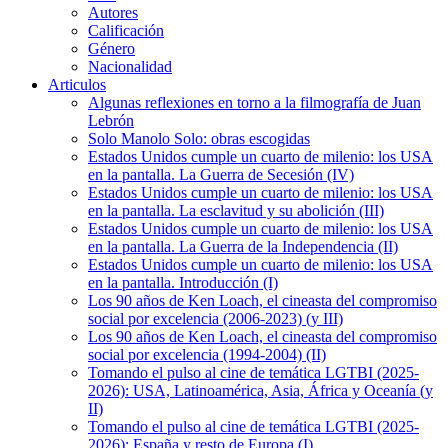
Autores
Calificación
Género
Nacionalidad
Articulos
Algunas reflexiones en torno a la filmografía de Juan
Lebrón
Solo Manolo Solo: obras escogidas
Estados Unidos cumple un cuarto de milenio: los USA
en la pantalla. La Guerra de Secesión (IV)
Estados Unidos cumple un cuarto de milenio: los USA
en la pantalla. La esclavitud y su abolición (III)
Estados Unidos cumple un cuarto de milenio: los USA
en la pantalla. La Guerra de la Independencia (II)
Estados Unidos cumple un cuarto de milenio: los USA
en la pantalla. Introducción (I)
Los 90 años de Ken Loach, el cineasta del compromiso
social por excelencia (2006-2023) (y III)
Los 90 años de Ken Loach, el cineasta del compromiso
social por excelencia (1994-2004) (II)
Tomando el pulso al cine de temática LGTBI (2025-
2026): USA, Latinoamérica, Asia, África y Oceanía (y
II)
Tomando el pulso al cine de temática LGTBI (2025-
2026): España y resto de Europa (I)