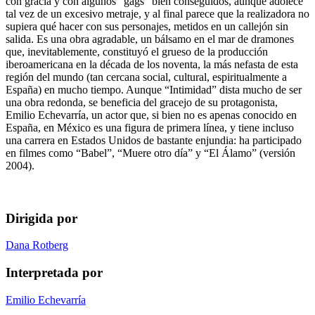
con gracia y con algunos “gags” bien conseguidos, aunque adolece
tal vez de un excesivo metraje, y al final parece que la realizadora no
supiera qué hacer con sus personajes, metidos en un callejón sin
salida. Es una obra agradable, un bálsamo en el mar de dramones
que, inevitablemente, constituyó el grueso de la producción
iberoamericana en la década de los noventa, la más nefasta de esta
región del mundo (tan cercana social, cultural, espiritualmente a
España) en mucho tiempo. Aunque “Intimidad” dista mucho de ser
una obra redonda, se beneficia del gracejo de su protagonista,
Emilio Echevarría, un actor que, si bien no es apenas conocido en
España, en México es una figura de primera línea, y tiene incluso
una carrera en Estados Unidos de bastante enjundia: ha participado
en filmes como “Babel”, “Muere otro día” y “El Álamo” (versión
2004).
Dirigida por
Dana Rotberg
Interpretada por
Emilio Echevarría