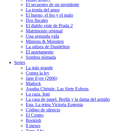
El secuestro de un presidente
La ironía del amor
El bueno, el feo y el malo
Dos fiscales
El diablo viste de Prada 2
Matrimonio original
Una segunda vida
Minions & Monsters
La odisea de Dandelion
El apartamento
Sombra nómada
Series
La más grande
Contra la ley
Jane Eyre (2006)
Matlock
Agatha Christie. Las Siete Esferas
La caza. Irati
La casa de papel. Berlín y la dama del armiño
Ena. La reina Victoria Eugenia
Código de silencio
El Centro
Bookish
8 meses
Terra Alta