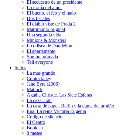
El secuestro de un presidente
La ironía del amor
El bueno, el feo y el malo
Dos fiscales
El diablo viste de Prada 2
Matrimonio original
Una segunda vida
Minions & Monsters
La odisea de Dandelion
El apartamento
Sombra nómada
Tell everyone
Series
La más grande
Contra la ley
Jane Eyre (2006)
Matlock
Agatha Christie. Las Siete Esferas
La caza. Irati
La casa de papel. Berlín y la dama del armiño
Ena. La reina Victoria Eugenia
Código de silencio
El Centro
Bookish
8 meses