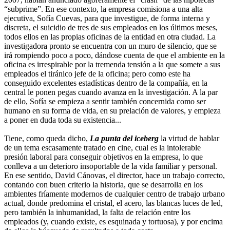
“subprime”. En ese contexto, la empresa comisiona a una alta
ejecutiva, Sofía Cuevas, para que investigue, de forma interna y
discreta, el suicidio de tres de sus empleados en los últimos meses,
todos ellos en las propias oficinas de la entidad en otra ciudad. La
investigadora pronto se encuentra con un muro de silencio, que se
irá rompiendo poco a poco, dándose cuenta de que el ambiente en la
oficina es irrespirable por la tremenda tensión a la que somete a sus
empleados el tiránico jefe de la oficina; pero como este ha
conseguido excelentes estadísticas dentro de la compañía, en la
central le ponen pegas cuando avanza en la investigación. A la par
de ello, Sofía se empieza a sentir también concernida como ser
humano en su forma de vida, en su prelación de valores, y empieza
a poner en duda toda su existencia...
Tiene, como queda dicho,
La punta del iceberg
la virtud de hablar
de un tema escasamente tratado en cine, cual es la intolerable
presión laboral para conseguir objetivos en la empresa, lo que
conlleva a un deterioro insoportable de la vida familiar y personal.
En ese sentido, David Cánovas, el director, hace un trabajo correcto,
contando con buen criterio la historia, que se desarrolla en los
ambientes fríamente modernos de cualquier centro de trabajo urbano
actual, donde predomina el cristal, el acero, las blancas luces de led,
pero también la inhumanidad, la falta de relación entre los
empleados (y, cuando existe, es esquinada y tortuosa), y por encima