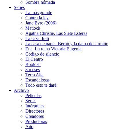
Sombra nómada
Series
La más grande
Contra la ley
Jane Eyre (2006)
Matlock
Agatha Christie. Las Siete Esferas
La caza. Irati
La casa de papel. Berlín y la dama del armiño
Ena. La reina Victoria Eugenia
Código de silencio
El Centro
Bookish
8 meses
Terra Alta
Escandalosas
Todo esto te daré
Archivo
Películas
Series
Intérpretes
Directores
Creadores
Productoras
Año