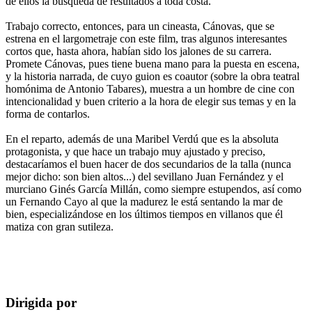
de ellos la búsqueda de resultados a toda costa.
Trabajo correcto, entonces, para un cineasta, Cánovas, que se
estrena en el largometraje con este film, tras algunos interesantes
cortos que, hasta ahora, habían sido los jalones de su carrera.
Promete Cánovas, pues tiene buena mano para la puesta en escena,
y la historia narrada, de cuyo guion es coautor (sobre la obra teatral
homónima de Antonio Tabares), muestra a un hombre de cine con
intencionalidad y buen criterio a la hora de elegir sus temas y en la
forma de contarlos.
En el reparto, además de una Maribel Verdú que es la absoluta
protagonista, y que hace un trabajo muy ajustado y preciso,
destacaríamos el buen hacer de dos secundarios de la talla (nunca
mejor dicho: son bien altos...) del sevillano Juan Fernández y el
murciano Ginés García Millán, como siempre estupendos, así como
un Fernando Cayo al que la madurez le está sentando la mar de
bien, especializándose en los últimos tiempos en villanos que él
matiza con gran sutileza.
Dirigida por