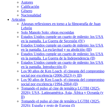
Autores
Calificación
Género
Nacionalidad
Articulos
Algunas reflexiones en torno a la filmografía de Juan
Lebrón
Solo Manolo Solo: obras escogidas
Estados Unidos cumple un cuarto de milenio: los USA
en la pantalla. La Guerra de Secesión (IV)
Estados Unidos cumple un cuarto de milenio: los USA
en la pantalla. La esclavitud y su abolición (III)
Estados Unidos cumple un cuarto de milenio: los USA
en la pantalla. La Guerra de la Independencia (II)
Estados Unidos cumple un cuarto de milenio: los USA
en la pantalla. Introducción (I)
Los 90 años de Ken Loach, el cineasta del compromiso
social por excelencia (2006-2023) (y III)
Los 90 años de Ken Loach, el cineasta del compromiso
social por excelencia (1994-2004) (II)
Tomando el pulso al cine de temática LGTBI (2025-
2026): USA, Latinoamérica, Asia, África y Oceanía (y
II)
Tomando el pulso al cine de temática LGTBI (2025-
2026): España y resto de Europa (I)