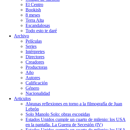
El Centro
Bookish
8 meses
Terra Alta
Escandalosas
Todo esto te daré
Archivo
Películas
Series
Intérpretes
Directores
Creadores
Productoras
Año
Autores
Calificación
Género
Nacionalidad
Articulos
Algunas reflexiones en torno a la filmografía de Juan
Lebrón
Solo Manolo Solo: obras escogidas
Estados Unidos cumple un cuarto de milenio: los USA
en la pantalla. La Guerra de Secesión (IV)
Estados Unidos cumple un cuarto de milenio: los USA