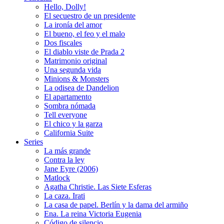
Hello, Dolly!
El secuestro de un presidente
La ironía del amor
El bueno, el feo y el malo
Dos fiscales
El diablo viste de Prada 2
Matrimonio original
Una segunda vida
Minions & Monsters
La odisea de Dandelion
El apartamento
Sombra nómada
Tell everyone
El chico y la garza
California Suite
Series
La más grande
Contra la ley
Jane Eyre (2006)
Matlock
Agatha Christie. Las Siete Esferas
La caza. Irati
La casa de papel. Berlín y la dama del armiño
Ena. La reina Victoria Eugenia
Código de silencio