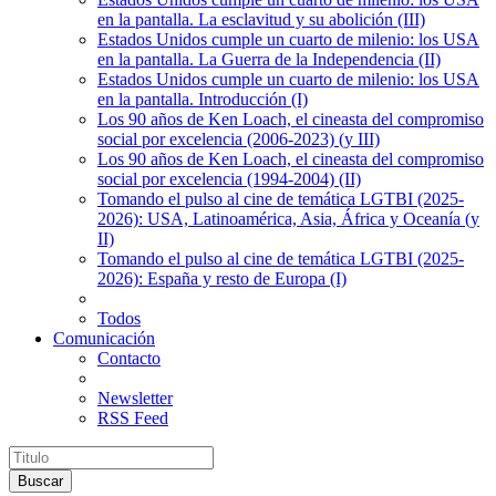
en la pantalla. La esclavitud y su abolición (III)
Estados Unidos cumple un cuarto de milenio: los USA
en la pantalla. La Guerra de la Independencia (II)
Estados Unidos cumple un cuarto de milenio: los USA
en la pantalla. Introducción (I)
Los 90 años de Ken Loach, el cineasta del compromiso
social por excelencia (2006-2023) (y III)
Los 90 años de Ken Loach, el cineasta del compromiso
social por excelencia (1994-2004) (II)
Tomando el pulso al cine de temática LGTBI (2025-
2026): USA, Latinoamérica, Asia, África y Oceanía (y
II)
Tomando el pulso al cine de temática LGTBI (2025-
2026): España y resto de Europa (I)
Todos
Comunicación
Contacto
Newsletter
RSS Feed
Buscar