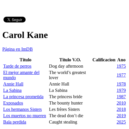
Carol Kane
Página en ImDB
Titulo
Titulo V.O.
Calificacion
Ano
Tarde de perros
Dog day afternoon
1975
El mejor amante del
The world’s greatest
1977
mundo
lover
Annie Hall
Annie Hall
1978
La Sabina
La Sabina
1979
La princesa prometida
The princess bride
1987
Exposados
The bounty hunter
2010
Los hermanos Sisters
Les frères Sisters
2018
Los muertos no mueren
The dead don’t die
2019
Bala perdida
Caught stealing
2025