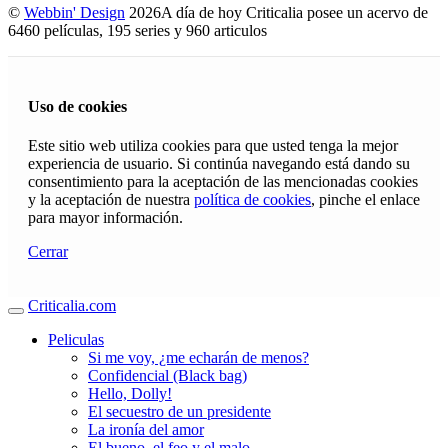
©
Webbin' Design
2026
A día de hoy Criticalia posee un acervo de
6460 películas, 195 series y 960 articulos
Uso de cookies
Este sitio web utiliza cookies para que usted tenga la mejor
experiencia de usuario. Si continúa navegando está dando su
consentimiento para la aceptación de las mencionadas cookies
y la aceptación de nuestra
política de cookies
, pinche el enlace
para mayor información.
Cerrar
Criticalia.com
Peliculas
Si me voy, ¿me echarán de menos?
Confidencial (Black bag)
Hello, Dolly!
El secuestro de un presidente
La ironía del amor
El bueno, el feo y el malo