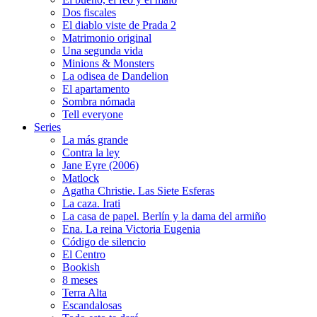
Dos fiscales
El diablo viste de Prada 2
Matrimonio original
Una segunda vida
Minions & Monsters
La odisea de Dandelion
El apartamento
Sombra nómada
Tell everyone
Series
La más grande
Contra la ley
Jane Eyre (2006)
Matlock
Agatha Christie. Las Siete Esferas
La caza. Irati
La casa de papel. Berlín y la dama del armiño
Ena. La reina Victoria Eugenia
Código de silencio
El Centro
Bookish
8 meses
Terra Alta
Escandalosas