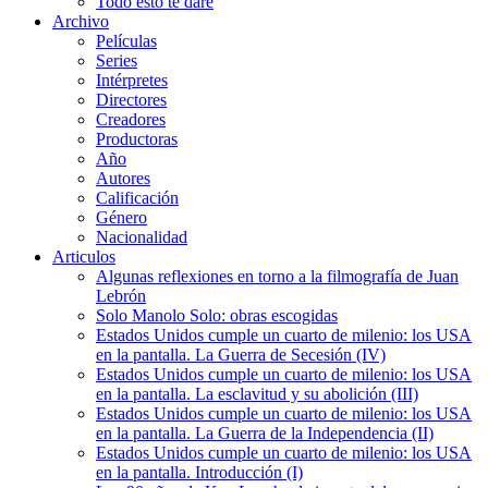
Todo esto te daré
Archivo
Películas
Series
Intérpretes
Directores
Creadores
Productoras
Año
Autores
Calificación
Género
Nacionalidad
Articulos
Algunas reflexiones en torno a la filmografía de Juan
Lebrón
Solo Manolo Solo: obras escogidas
Estados Unidos cumple un cuarto de milenio: los USA
en la pantalla. La Guerra de Secesión (IV)
Estados Unidos cumple un cuarto de milenio: los USA
en la pantalla. La esclavitud y su abolición (III)
Estados Unidos cumple un cuarto de milenio: los USA
en la pantalla. La Guerra de la Independencia (II)
Estados Unidos cumple un cuarto de milenio: los USA
en la pantalla. Introducción (I)