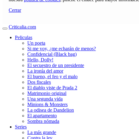
Cerrar
Criticalia.com
Peliculas
Un poeta
Si me voy, ¿me echarán de menos?
Confidencial (Black bag)
Hello, Dolly!
El secuestro de un presidente
La ironía del amor
El bueno, el feo y el malo
Dos fiscales
El diablo viste de Prada 2
Matrimonio original
Una segunda vida
Minions & Monsters
La odisea de Dandelion
El apartamento
Sombra nómada
Series
La más grande
Contra la ley