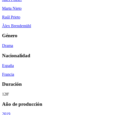
Marta Nieto
Raúl Prieto
Àlex Brendemühl
Género
Drama
Nacionalidad
España
Francia
Duración
128'
Año de producción
2019