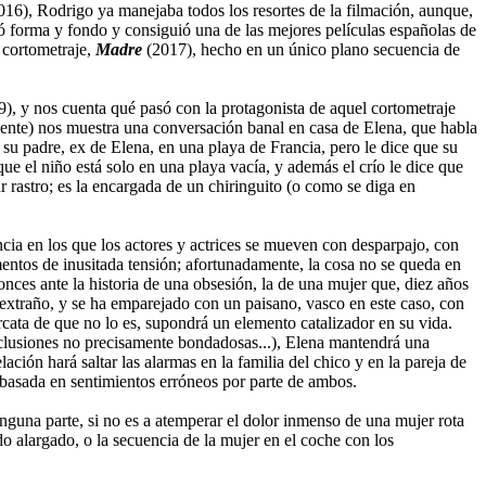
16), Rodrigo ya manejaba todos los resortes de la filmación, aunque,
 forma y fondo y consiguió una de las mejores películas españolas de
 cortometraje,
Madre
(2017), hecho en un único plano secuencia de
9), y nos cuenta qué pasó con la protagonista de aquel cortometraje
rmente) nos muestra una conversación banal en casa de Elena, que habla
su padre, ex de Elena, en una playa de Francia, pero le dice que su
e el niño está solo en una playa vacía, y además el crío le dice que
 rastro; es la encargada de un chiringuito (o como se diga en
ncia en los que los actores y actrices se mueven con desparpajo, con
tos de inusitada tensión; afortunadamente, la cosa no se queda en
nces ante la historia de una obsesión, la de una mujer que, diez años
extraño, y se ha emparejado con un paisano, vasco en este caso, con
rcata de que no lo es, supondrá un elemento catalizador en su vida.
nclusiones no precisamente bondadosas...), Elena mantendrá una
ción hará saltar las alarmas en la familia del chico y en la pareja de
 basada en sentimientos erróneos por parte de ambos.
nguna parte, si no es a atemperar el dolor inmenso de una mujer rota
 alargado, o la secuencia de la mujer en el coche con los