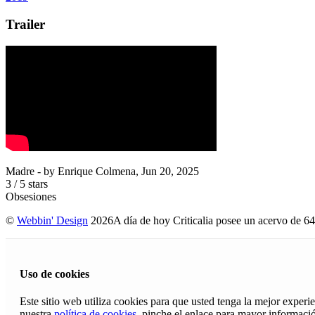
Trailer
Madre
- by
Enrique Colmena
,
Jun 20, 2025
3
/
5
stars
Obsesiones
©
Webbin' Design
2026
A día de hoy Criticalia posee un acervo de 64
Uso de cookies
Este sitio web utiliza cookies para que usted tenga la mejor exper
nuestra
política de cookies
, pinche el enlace para mayor informaci