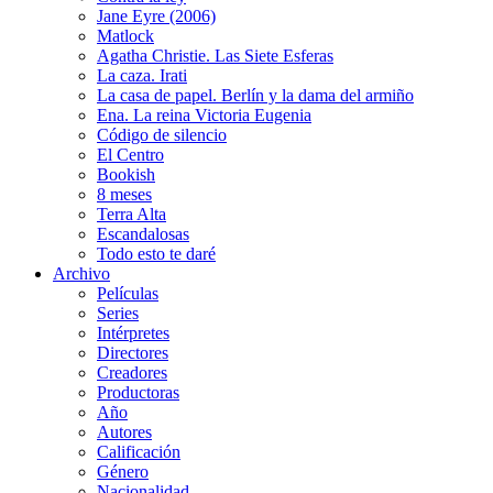
Jane Eyre (2006)
Matlock
Agatha Christie. Las Siete Esferas
La caza. Irati
La casa de papel. Berlín y la dama del armiño
Ena. La reina Victoria Eugenia
Código de silencio
El Centro
Bookish
8 meses
Terra Alta
Escandalosas
Todo esto te daré
Archivo
Películas
Series
Intérpretes
Directores
Creadores
Productoras
Año
Autores
Calificación
Género
Nacionalidad