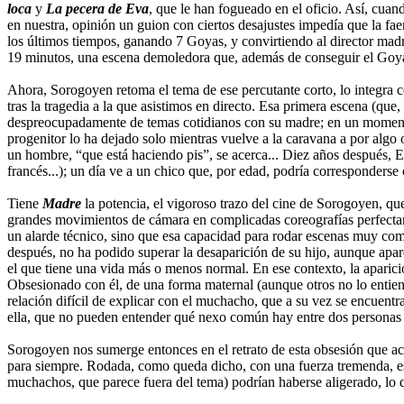
loca
y
La pecera de Eva
, que le han fogueado en el oficio. Así, cuando
en nuestra, opinión un guion con ciertos desajustes impedía que la f
los últimos tiempos, ganando 7 Goyas, y convirtiendo al director mad
19 minutos, una escena demoledora que, además de conseguir el Goya 
Ahora, Sorogoyen retoma el tema de ese percutante corto, lo integra
tras la tragedia a la que asistimos en directo. Esa primera escena (q
despreocupadamente de temas cotidianos con su madre; en un momento da
progenitor lo ha dejado solo mientras vuelve a la caravana a por algo
un hombre, “que está haciendo pis”, se acerca... Diez años después, E
francés...); un día ve a un chico que, por edad, podría corresponderse c
Tiene
Madre
la potencia, el vigoroso trazo del cine de Sorogoyen, qu
grandes movimientos de cámara en complicadas coreografías perfectam
un alarde técnico, sino que esa capacidad para rodar escenas muy comp
después, no ha podido superar la desaparición de su hijo, aunque apa
el que tiene una vida más o menos normal. En ese contexto, la aparici
Obsesionado con él, de una forma maternal (aunque otros no lo entien
relación difícil de explicar con el muchacho, que a su vez se encuentra
ella, que no pueden entender qué nexo común hay entre dos personas t
Sorogoyen nos sumerge entonces en el retrato de esta obsesión que aca
para siempre. Rodada, como queda dicho, con una fuerza tremenda, es 
muchachos, que parece fuera del tema) podrían haberse aligerado, lo q