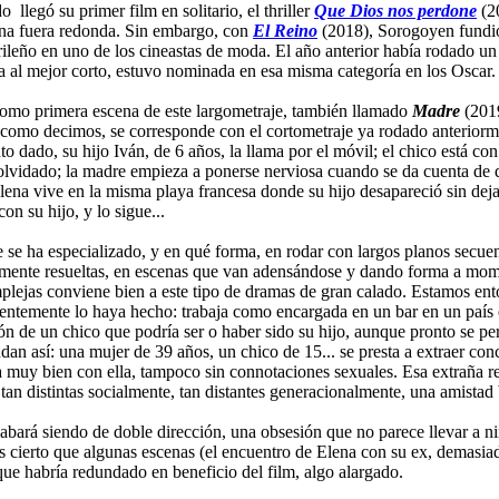
 llegó su primer film en solitario, el thriller
Que Dios nos perdone
(20
aena fuera redonda. Sin embargo, con
El Reino
(2018), Sorogoyen fundió
rileño en uno de los cineastas de moda. El año anterior había rodado un
al mejor corto, estuvo nominada en esa misma categoría en los Oscar.
 como primera escena de este largometraje, también llamado
Madre
(201
ue, como decimos, se corresponde con el cortometraje ya rodado anterio
do, su hijo Iván, de 6 años, la llama por el móvil; el chico está con 
 olvidado; la madre empieza a ponerse nerviosa cuando se da cuenta de qu
lena vive en la misma playa francesa donde su hijo desapareció sin dejar
on su hijo, y lo sigue...
e se ha especializado, y en qué forma, en rodar con largos planos secue
ente resueltas, en escenas que van adensándose y dando forma a momen
lejas conviene bien a este tipo de dramas de gran calado. Estamos ento
rentemente lo haya hecho: trabaja como encargada en un bar en un país 
ón de un chico que podría ser o haber sido su hijo, aunque pronto se pe
dan así: una mujer de 39 años, un chico de 15... se presta a extraer co
 muy bien con ella, tampoco sin connotaciones sexuales. Esa extraña rela
an distintas socialmente, tan distantes generacionalmente, una amistad
bará siendo de doble dirección, una obsesión que no parece llevar a ni
cierto que algunas escenas (el encuentro de Elena con su ex, demasiado
ue habría redundado en beneficio del film, algo alargado.