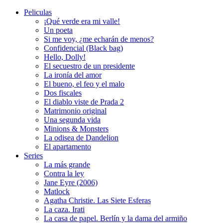
Peliculas
¡Qué verde era mi valle!
Un poeta
Si me voy, ¿me echarán de menos?
Confidencial (Black bag)
Hello, Dolly!
El secuestro de un presidente
La ironía del amor
El bueno, el feo y el malo
Dos fiscales
El diablo viste de Prada 2
Matrimonio original
Una segunda vida
Minions & Monsters
La odisea de Dandelion
El apartamento
Series
La más grande
Contra la ley
Jane Eyre (2006)
Matlock
Agatha Christie. Las Siete Esferas
La caza. Irati
La casa de papel. Berlín y la dama del armiño