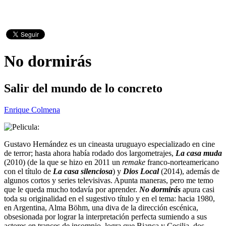
No dormirás
Salir del mundo de lo concreto
Enrique Colmena
Gustavo Hernández es un cineasta uruguayo especializado en cine
de terror; hasta ahora había rodado dos largometrajes,
La casa muda
(2010) (de la que se hizo en 2011 un
remake
franco-norteamericano
con el título de
La casa silenciosa
) y
Dios Local
(2014), además de
algunos cortos y series televisivas. Apunta maneras, pero me temo
que le queda mucho todavía por aprender.
No dormirás
apura casi
toda su originalidad en el sugestivo título y en el tema: hacia 1980,
en Argentina, Alma Böhm, una diva de la dirección escénica,
obsesionada por lograr la interpretación perfecta sumiendo a sus
actores en trances de insomnio, logra que Bianca y Cecilia, dos