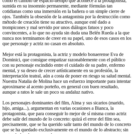
como el cambio de espacio-tiempo que acontece a la protagonista,
sumida en su insomnio permanente, mediante fórmulas tan
cotidianas como una inmersión en la bañera o un simple cierre de
ojos. También la obsesión de la antagonista por la destrucción como
método de creación tiene su atractivo, aunque esté dado a
trompicones y mal servido por unos diálogos fatuos y poco
convincentes, a lo que no ayuda sin duda una Belén Rueda a la que
nunca nos terminamos de creer en su papel, uno de esos casos en los
que personaje y actriz no casan en absoluto.
Mejor está la protagonista, la actriz y modelo bonaerense Eva de
Dominici, que consigue empatizar razonablemente con el público
con su personaje escindido entre el cuidado de su padre, enfermo
mental, y su deseo de crecer artísticamente en su profesión, la
interpretación teatral, aún a costa de poner en riesgo su salud mental.
Nuestra Natalia de Molina hace un esfuerzo importante para intentar
aproximarse al acento porteño, en general con buen resultado,
aunque a ratos le sale un poco su andaluz nativo.
Los personajes dominantes del film, Alma y sus sicarios (marido,
hijo, amiga...), argumentan en varias ocasiones a Bianca, la
protagonista, que para conseguir lo mejor de sí misma como actriz
debe salir del mundo de lo concreto: quizá el error del film sea,
precisamente, que se ha querido salir tanto del mundo de lo concreto
que se ha quedado exclusivamente en el mundo de lo abstracto; sin