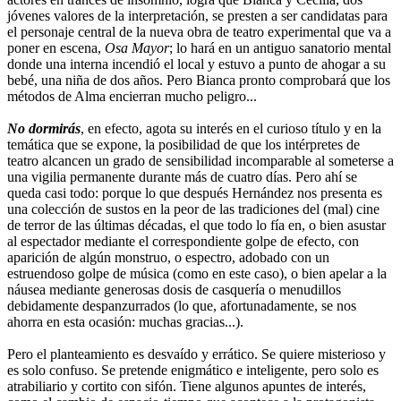
jóvenes valores de la interpretación, se presten a ser candidatas para
el personaje central de la nueva obra de teatro experimental que va a
poner en escena,
Osa Mayor
; lo hará en un antiguo sanatorio mental
donde una interna incendió el local y estuvo a punto de ahogar a su
bebé, una niña de dos años. Pero Bianca pronto comprobará que los
métodos de Alma encierran mucho peligro...
No dormirás
, en efecto, agota su interés en el curioso título y en la
temática que se expone, la posibilidad de que los intérpretes de
teatro alcancen un grado de sensibilidad incomparable al someterse a
una vigilia permanente durante más de cuatro días. Pero ahí se
queda casi todo: porque lo que después Hernández nos presenta es
una colección de sustos en la peor de las tradiciones del (mal) cine
de terror de las últimas décadas, el que todo lo fía en, o bien asustar
al espectador mediante el correspondiente golpe de efecto, con
aparición de algún monstruo, o espectro, adobado con un
estruendoso golpe de música (como en este caso), o bien apelar a la
náusea mediante generosas dosis de casquería o menudillos
debidamente despanzurrados (lo que, afortunadamente, se nos
ahorra en esta ocasión: muchas gracias...).
Pero el planteamiento es desvaído y errático. Se quiere misterioso y
es solo confuso. Se pretende enigmático e inteligente, pero solo es
atrabiliario y cortito con sifón. Tiene algunos apuntes de interés,