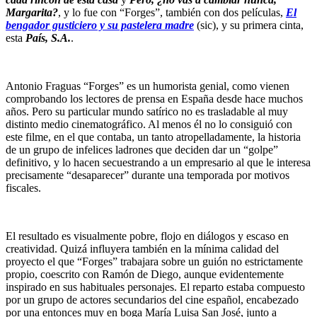
Margarita?
, y lo fue con “Forges”, también con dos películas,
El
bengador gusticiero y su pastelera madre
(sic), y su primera cinta,
esta
País, S.A.
.
Antonio Fraguas “Forges” es un humorista genial, como vienen
comprobando los lectores de prensa en España desde hace muchos
años. Pero su particular mundo satírico no es trasladable al muy
distinto medio cinematográfico. Al menos él no lo consiguió con
este filme, en el que contaba, un tanto atropelladamente, la historia
de un grupo de infelices ladrones que deciden dar un “golpe”
definitivo, y lo hacen secuestrando a un empresario al que le interesa
precisamente “desaparecer” durante una temporada por motivos
fiscales.
El resultado es visualmente pobre, flojo en diálogos y escaso en
creatividad. Quizá influyera también en la mínima calidad del
proyecto el que “Forges” trabajara sobre un guión no estrictamente
propio, coescrito con Ramón de Diego, aunque evidentemente
inspirado en sus habituales personajes. El reparto estaba compuesto
por un grupo de actores secundarios del cine español, encabezado
por una entonces muy en boga María Luisa San José, junto a