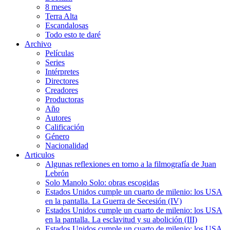
8 meses
Terra Alta
Escandalosas
Todo esto te daré
Archivo
Películas
Series
Intérpretes
Directores
Creadores
Productoras
Año
Autores
Calificación
Género
Nacionalidad
Articulos
Algunas reflexiones en torno a la filmografía de Juan
Lebrón
Solo Manolo Solo: obras escogidas
Estados Unidos cumple un cuarto de milenio: los USA
en la pantalla. La Guerra de Secesión (IV)
Estados Unidos cumple un cuarto de milenio: los USA
en la pantalla. La esclavitud y su abolición (III)
Estados Unidos cumple un cuarto de milenio: los USA