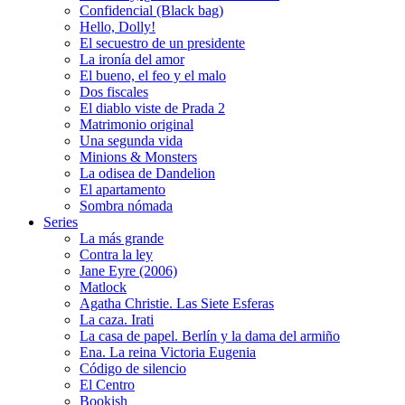
Confidencial (Black bag)
Hello, Dolly!
El secuestro de un presidente
La ironía del amor
El bueno, el feo y el malo
Dos fiscales
El diablo viste de Prada 2
Matrimonio original
Una segunda vida
Minions & Monsters
La odisea de Dandelion
El apartamento
Sombra nómada
Series
La más grande
Contra la ley
Jane Eyre (2006)
Matlock
Agatha Christie. Las Siete Esferas
La caza. Irati
La casa de papel. Berlín y la dama del armiño
Ena. La reina Victoria Eugenia
Código de silencio
El Centro
Bookish