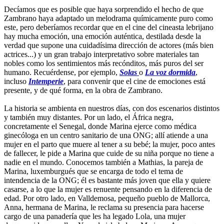
Decíamos que es posible que haya sorprendido el hecho de que
Zambrano haya adaptado un melodrama químicamente puro como
este, pero deberíamos recordar que en el cine del cineasta lebrijano
hay mucha emoción, una emoción auténtica, destilada desde la
verdad que supone una cuidadísima dirección de actores (más bien
actrices...) y un gran trabajo interpretativo sobre materiales tan
nobles como los sentimientos más recónditos, más puros del ser
humano. Recuérdense, por ejemplo,
Solas
o
La voz dormida
,
incluso
Intemperie
, para convenir que el cine de emociones está
presente, y de qué forma, en la obra de Zambrano.
La historia se ambienta en nuestros días, con dos escenarios distintos
y también muy distantes. Por un lado, el África negra,
concretamente el Senegal, donde Marina ejerce como médica
ginecóloga en un centro sanitario de una ONG; allí atiende a una
mujer en el parto que muere al tener a su bebé; la mujer, poco antes
de fallecer, le pide a Marina que cuide de su niña porque no tiene a
nadie en el mundo. Conocemos también a Mathias, la pareja de
Marina, luxemburgués que se encarga de todo el tema de
intendencia de la ONG; él es bastante más joven que ella y quiere
casarse, a lo que la mujer es renuente pensando en la diferencia de
edad. Por otro lado, en Valldemosa, pequeño pueblo de Mallorca,
Anna, hermana de Marina, le reclama su presencia para hacerse
cargo de una panadería que les ha legado Lola, una mujer