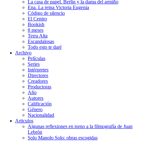
La casa de papel. Berlín y la dama del armiño
Ena. La reina Victoria Eugenia
Código de silencio
El Centro
Bookish
8 meses
Terra Alta
Escandalosas
Todo esto te daré
Archivo
Películas
Series
Intérpretes
Directores
Creadores
Productoras
Año
Autores
Calificación
Género
Nacionalidad
Articulos
Algunas reflexiones en torno a la filmografía de Juan
Lebrón
Solo Manolo Solo: obras escogidas