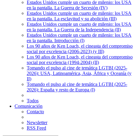
Estados Unidos cumple un cuarto de milenio: los USA
en la pantalla. La Guerra de Secesión (IV)
Estados Unidos cumple un cuarto de milenio: los USA
en la pantalla. La esclavitud y su abolición (III)
Estados Unidos cumple un cuarto de milenio: los USA
en la pantalla. La Guerra de la Independencia (II)
Estados Unidos cumple un cuarto de milenio: los USA
en la pantalla. Introducción (I)
Los 90 años de Ken Loach, el cineasta del compromiso
social por excelencia (2006-2023) (y III)
Los 90 años de Ken Loach, el cineasta del compromiso
social por excelencia (1994-2004) (II)
Tomando el pulso al cine de temática LGTBI (2025-
2026): USA, Latinoamérica, Asia, África y Oceanía (y
II)
Tomando el pulso al cine de temática LGTBI (2025-
2026): España y resto de Europa (I)
Todos
Comunicación
Contacto
Newsletter
RSS Feed