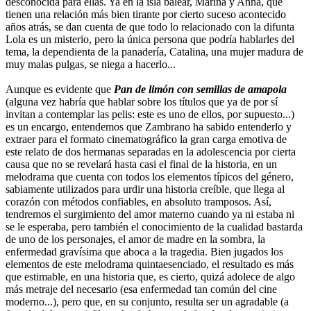
desconocida para ellas. Ya en la isla balear, Marina y Anna, que
tienen una relación más bien tirante por cierto suceso acontecido
años atrás, se dan cuenta de que todo lo relacionado con la difunta
Lola es un misterio, pero la única persona que podría hablarles del
tema, la dependienta de la panadería, Catalina, una mujer madura de
muy malas pulgas, se niega a hacerlo...
Aunque es evidente que
Pan de limón con semillas de amapola
(alguna vez habría que hablar sobre los títulos que ya de por sí
invitan a contemplar las pelis: este es uno de ellos, por supuesto...)
es un encargo, entendemos que Zambrano ha sabido entenderlo y
extraer para el formato cinematográfico la gran carga emotiva de
este relato de dos hermanas separadas en la adolescencia por cierta
causa que no se revelará hasta casi el final de la historia, en un
melodrama que cuenta con todos los elementos típicos del género,
sabiamente utilizados para urdir una historia creíble, que llega al
corazón con métodos confiables, en absoluto tramposos. Así,
tendremos el surgimiento del amor materno cuando ya ni estaba ni
se le esperaba, pero también el conocimiento de la cualidad bastarda
de uno de los personajes, el amor de madre en la sombra, la
enfermedad gravísima que aboca a la tragedia. Bien jugados los
elementos de este melodrama quintaesenciado, el resultado es más
que estimable, en una historia que, es cierto, quizá adolece de algo
más metraje del necesario (esa enfermedad tan común del cine
moderno...), pero que, en su conjunto, resulta ser un agradable (a