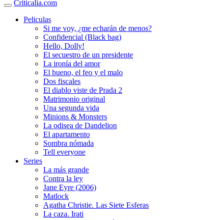
Criticalia.com
Peliculas
Si me voy, ¿me echarán de menos?
Confidencial (Black bag)
Hello, Dolly!
El secuestro de un presidente
La ironía del amor
El bueno, el feo y el malo
Dos fiscales
El diablo viste de Prada 2
Matrimonio original
Una segunda vida
Minions & Monsters
La odisea de Dandelion
El apartamento
Sombra nómada
Tell everyone
Series
La más grande
Contra la ley
Jane Eyre (2006)
Matlock
Agatha Christie. Las Siete Esferas
La caza. Irati