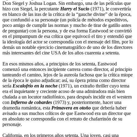
Don Siegel y Joshua Logan. Sin embargo, una de las películas que
hizo con Siegel, la percutante
Harry el Sucio
(1971), le convertiría
en blanco de las iras de la crítica de la “gauche divine” de la época,
que confundió a su personaje (un policía de métodos expeditivos,
poco amigo de cumplir las normas y mucho de tirar de gatillo antes
de preguntar) con la persona, y de esa forma Eastwood se convirtió
en el pimpampum de esa crítica que equivocó el tiro y entendió que
la ideología del actor se correspondía con el mensaje del film, por lo
demás un notable ejercicio cinematográfico de uno de los directores
más interesantes del cine USA de los años cuarenta a setenta.
En esos mismos años, a principios de los setenta, Eastwood
comenzó una entonces incipiente carrera como director, al principio
tanteando el camino, lejos de la aureola fachosa que la crítica miope
de la época le quiso adjudicar; así, su ópera prima como director
sería
Escalofrío en la noche
(1971), un extraño thriller cuyo tema
era el inquietante y creciente acoso de una admiradora más bien
chalada a un locutor radiofónico, para después incidir en el western
con
Infierno de cobardes
(1973) y, posteriormente, hacer una
dramedia romántica, esta
Primavera en otoño
que debería haber
avisado a sus muchos críticos de que Eastwood era un director que
en absoluto se correspondía con el retrato de chafarrinón de su
personaje.
California, en los primeros años setenta. Una joven, casi una