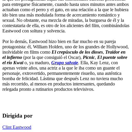
para entregarse físicamente, cuando hasta unos minutos antes ambos
actuaban como el perro y el gato, en una relación a la que le hubiera
ido bien una más modulada forma de acercamiento romántico y
sexual. No obstante, esa mezcla de miradas, la burguesa de él y la
contestataria de ella, es otro de los alicientes del film, combinándolas
Eastwood con soltura y solvencia.
Por lo demás, Eastwood hizo bien en fiar mucho en su pareja
protagonista: él, William Holden, uno de los grandes de Hollywood,
inolvidable en films como
El crepúsculo de los dioses
,
Traidor en
el infierno
(por la que consiguió el Oscar),
Picnic
,
El puente sobre
el río Kwai
o, ya maduro,
Grupo salvaje
. Ella, Kay Lenz, con
apenas veinte años, una actriz a la que le iba como un guante el
personaje, extrovertido, permanentemente risueño, una auténtica
bomba de felicidad. Lástima que después Lenz no tuviera mucho
más recorrido, al menos en productos interesantes, quedando
relegada pronto a rutinarios productos televisivos.
Dirigida por
Clint Eastwood