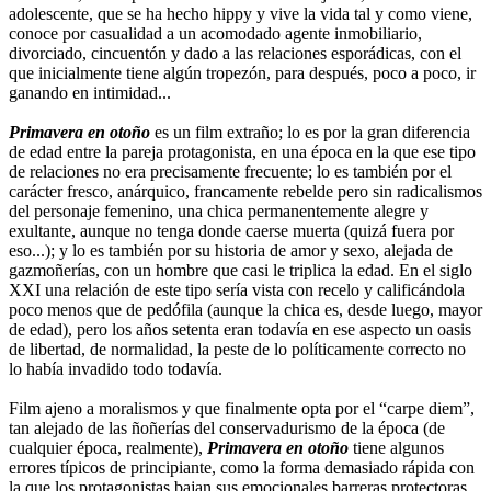
adolescente, que se ha hecho hippy y vive la vida tal y como viene,
conoce por casualidad a un acomodado agente inmobiliario,
divorciado, cincuentón y dado a las relaciones esporádicas, con el
que inicialmente tiene algún tropezón, para después, poco a poco, ir
ganando en intimidad...
Primavera en otoño
es un film extraño; lo es por la gran diferencia
de edad entre la pareja protagonista, en una época en la que ese tipo
de relaciones no era precisamente frecuente; lo es también por el
carácter fresco, anárquico, francamente rebelde pero sin radicalismos
del personaje femenino, una chica permanentemente alegre y
exultante, aunque no tenga donde caerse muerta (quizá fuera por
eso...); y lo es también por su historia de amor y sexo, alejada de
gazmoñerías, con un hombre que casi le triplica la edad. En el siglo
XXI una relación de este tipo sería vista con recelo y calificándola
poco menos que de pedófila (aunque la chica es, desde luego, mayor
de edad), pero los años setenta eran todavía en ese aspecto un oasis
de libertad, de normalidad, la peste de lo políticamente correcto no
lo había invadido todo todavía.
Film ajeno a moralismos y que finalmente opta por el “carpe diem”,
tan alejado de las ñoñerías del conservadurismo de la época (de
cualquier época, realmente),
Primavera en otoño
tiene algunos
errores típicos de principiante, como la forma demasiado rápida con
la que los protagonistas bajan sus emocionales barreras protectoras