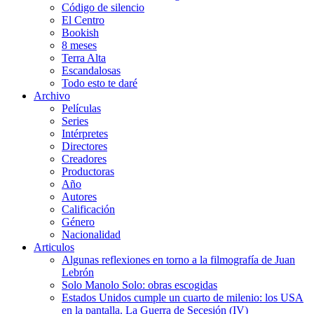
Código de silencio
El Centro
Bookish
8 meses
Terra Alta
Escandalosas
Todo esto te daré
Archivo
Películas
Series
Intérpretes
Directores
Creadores
Productoras
Año
Autores
Calificación
Género
Nacionalidad
Articulos
Algunas reflexiones en torno a la filmografía de Juan
Lebrón
Solo Manolo Solo: obras escogidas
Estados Unidos cumple un cuarto de milenio: los USA
en la pantalla. La Guerra de Secesión (IV)