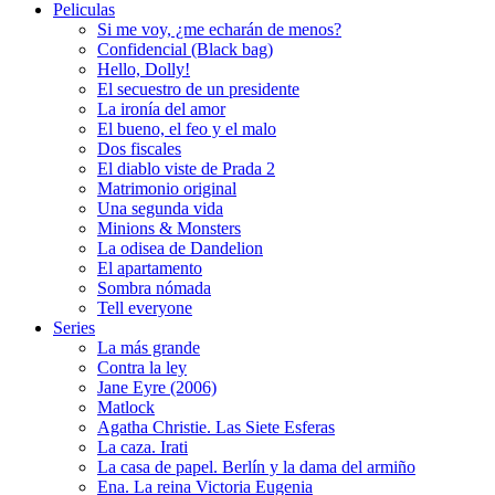
Peliculas
Si me voy, ¿me echarán de menos?
Confidencial (Black bag)
Hello, Dolly!
El secuestro de un presidente
La ironía del amor
El bueno, el feo y el malo
Dos fiscales
El diablo viste de Prada 2
Matrimonio original
Una segunda vida
Minions & Monsters
La odisea de Dandelion
El apartamento
Sombra nómada
Tell everyone
Series
La más grande
Contra la ley
Jane Eyre (2006)
Matlock
Agatha Christie. Las Siete Esferas
La caza. Irati
La casa de papel. Berlín y la dama del armiño
Ena. La reina Victoria Eugenia