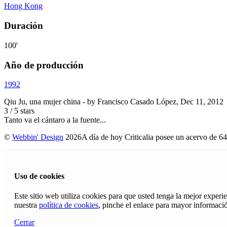
Hong Kong
Duración
100'
Año de producción
1992
Qiu Ju, una mujer china
- by
Francisco Casado López
,
Dec 11, 2012
3
/
5
stars
Tanto va el cántaro a la fuente...
©
Webbin' Design
2026
A día de hoy Criticalia posee un acervo de 64
Uso de cookies
Este sitio web utiliza cookies para que usted tenga la mejor exper
nuestra
política de cookies
, pinche el enlace para mayor informaci
Cerrar