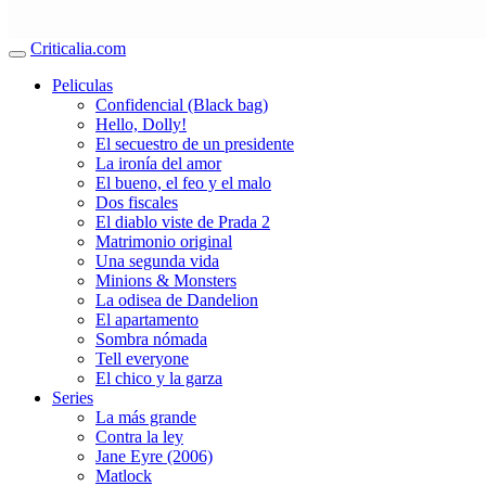
Criticalia.com
Peliculas
Confidencial (Black bag)
Hello, Dolly!
El secuestro de un presidente
La ironía del amor
El bueno, el feo y el malo
Dos fiscales
El diablo viste de Prada 2
Matrimonio original
Una segunda vida
Minions & Monsters
La odisea de Dandelion
El apartamento
Sombra nómada
Tell everyone
El chico y la garza
Series
La más grande
Contra la ley
Jane Eyre (2006)
Matlock