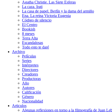
Agatha Christie. Las Siete Esferas
La caza. Irati
La casa de papel. Berlín y la dama del armiño
Ena. La reina Victoria Eugenia
Código de silencio
El Centro
Bookish
8 meses
Terra Alta
Escandalosas
Todo esto te daré
Archivo
Películas
Series
Intérpretes
Directores
Creadores
Productoras
Año
Autores
Calificación
Género
Nacionalidad
Articulos
Algunas reflexiones en torno a la filmografía de Juan Le