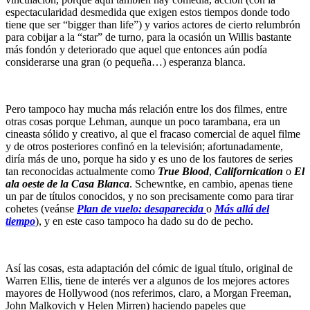
espectacularidad desmedida que exigen estos tiempos donde todo
tiene que ser “bigger than life”) y varios actores de cierto relumbrón
para cobijar a la “star” de turno, para la ocasión un Willis bastante
más fondón y deteriorado que aquel que entonces aún podía
considerarse una gran (o pequeña…) esperanza blanca.
Pero tampoco hay mucha más relación entre los dos filmes, entre
otras cosas porque Lehman, aunque un poco tarambana, era un
cineasta sólido y creativo, al que el fracaso comercial de aquel filme
y de otros posteriores confinó en la televisión; afortunadamente,
diría más de uno, porque ha sido y es uno de los fautores de series
tan reconocidas actualmente como
True Blood
,
Californication
o
El
ala oeste de la Casa Blanca
. Schewntke, en cambio, apenas tiene
un par de títulos conocidos, y no son precisamente como para tirar
cohetes (veánse
Plan de vuelo: desaparecida
o
Más allá del
tiempo
), y en este caso tampoco ha dado su do de pecho.
Así las cosas, esta adaptación del cómic de igual título, original de
Warren Ellis, tiene de interés ver a algunos de los mejores actores
mayores de Hollywood (nos referimos, claro, a Morgan Freeman,
John Malkovich y Helen Mirren) haciendo papeles que