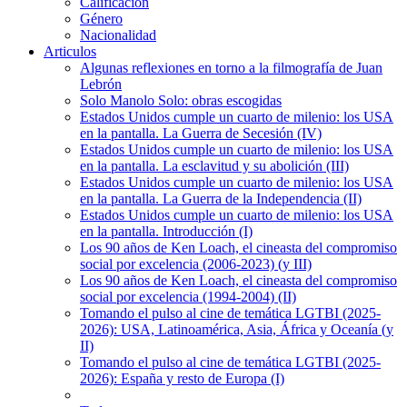
Calificación
Género
Nacionalidad
Articulos
Algunas reflexiones en torno a la filmografía de Juan
Lebrón
Solo Manolo Solo: obras escogidas
Estados Unidos cumple un cuarto de milenio: los USA
en la pantalla. La Guerra de Secesión (IV)
Estados Unidos cumple un cuarto de milenio: los USA
en la pantalla. La esclavitud y su abolición (III)
Estados Unidos cumple un cuarto de milenio: los USA
en la pantalla. La Guerra de la Independencia (II)
Estados Unidos cumple un cuarto de milenio: los USA
en la pantalla. Introducción (I)
Los 90 años de Ken Loach, el cineasta del compromiso
social por excelencia (2006-2023) (y III)
Los 90 años de Ken Loach, el cineasta del compromiso
social por excelencia (1994-2004) (II)
Tomando el pulso al cine de temática LGTBI (2025-
2026): USA, Latinoamérica, Asia, África y Oceanía (y
II)
Tomando el pulso al cine de temática LGTBI (2025-
2026): España y resto de Europa (I)