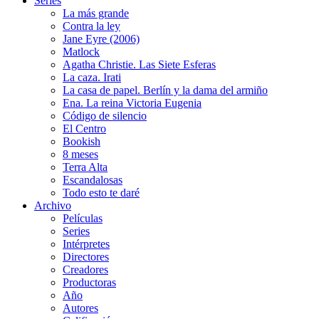
Series
La más grande
Contra la ley
Jane Eyre (2006)
Matlock
Agatha Christie. Las Siete Esferas
La caza. Irati
La casa de papel. Berlín y la dama del armiño
Ena. La reina Victoria Eugenia
Código de silencio
El Centro
Bookish
8 meses
Terra Alta
Escandalosas
Todo esto te daré
Archivo
Películas
Series
Intérpretes
Directores
Creadores
Productoras
Año
Autores