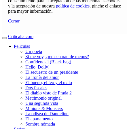
consentimiento para la aceptación de las mencionadas cookies
y la aceptación de nuestra
política de cookies
, pinche el enlace
para mayor información.
Cerrar
Criticalia.com
Peliculas
Un poeta
Si me voy, ¿me echarán de menos?
Confidencial (Black bag)
Hello, Dolly!
El secuestro de un presidente
La ironía del amor
El bueno, el feo y el malo
Dos fiscales
El diablo viste de Prada 2
Matrimonio original
Una segunda vida
Minions & Monsters
La odisea de Dandelion
El apartamento
Sombra nómada