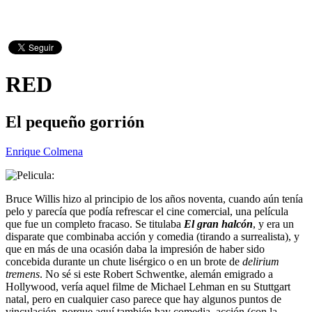
RED
El pequeño gorrión
Enrique Colmena
Bruce Willis hizo al principio de los años noventa, cuando aún tenía
pelo y parecía que podía refrescar el cine comercial, una película
que fue un completo fracaso. Se titulaba
El gran halcón
, y era un
disparate que combinaba acción y comedia (tirando a surrealista), y
que en más de una ocasión daba la impresión de haber sido
concebida durante un chute lisérgico o en un brote de
delirium
tremens
. No sé si este Robert Schwentke, alemán emigrado a
Hollywood, vería aquel filme de Michael Lehman en su Stuttgart
natal, pero en cualquier caso parece que hay algunos puntos de
vinculación, porque aquí también hay comedia, acción (con la