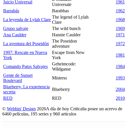
Juicio Universal
1961
Universale
Barrabás
Barabbas
1962
The legend of Lylah
La leyenda de Lylah Clare
1968
Clare
Grupo salvaje
The wild bunch
1969
Ana Caulder
Hannie Caulder
1971
The Poseidon
La aventura del Poseidón
1972
adventure
1997: Rescate en Nueva
Escape from New
1981
York
York
Geheimcode:
Comando Patos Salvajes
1984
Wildganse
Gente de Sunset
Mistress
1993
Boulevard
Blueberry. La experiencia
Blueberry
2004
secreta
RED
RED
2010
©
Webbin' Design
2026
A día de hoy Criticalia posee un acervo de
6460 películas, 195 series y 960 articulos