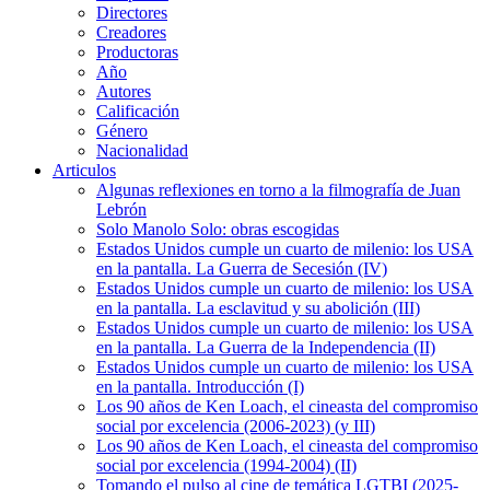
Directores
Creadores
Productoras
Año
Autores
Calificación
Género
Nacionalidad
Articulos
Algunas reflexiones en torno a la filmografía de Juan
Lebrón
Solo Manolo Solo: obras escogidas
Estados Unidos cumple un cuarto de milenio: los USA
en la pantalla. La Guerra de Secesión (IV)
Estados Unidos cumple un cuarto de milenio: los USA
en la pantalla. La esclavitud y su abolición (III)
Estados Unidos cumple un cuarto de milenio: los USA
en la pantalla. La Guerra de la Independencia (II)
Estados Unidos cumple un cuarto de milenio: los USA
en la pantalla. Introducción (I)
Los 90 años de Ken Loach, el cineasta del compromiso
social por excelencia (2006-2023) (y III)
Los 90 años de Ken Loach, el cineasta del compromiso
social por excelencia (1994-2004) (II)
Tomando el pulso al cine de temática LGTBI (2025-