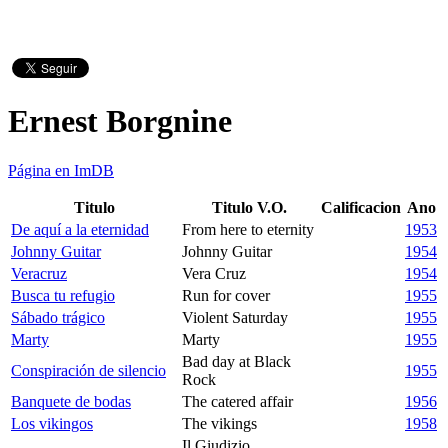
Ernest Borgnine
Página en ImDB
Titulo
Titulo V.O.
Calificacion
Ano
De aquí a la eternidad
From here to eternity
1953
Johnny Guitar
Johnny Guitar
1954
Veracruz
Vera Cruz
1954
Busca tu refugio
Run for cover
1955
Sábado trágico
Violent Saturday
1955
Marty
Marty
1955
Bad day at Black
Conspiración de silencio
1955
Rock
Banquete de bodas
The catered affair
1956
Los vikingos
The vikings
1958
Il Giudizio