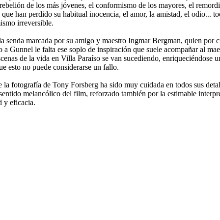
la rebelión de los más jóvenes, el conformismo de los mayores, el remord
, que han perdido su habitual inocencia, el amor, la amistad, el odio...
smo irreversible.
 senda marcada por su amigo y maestro Ingmar Bergman, quien por cie
a Gunnel le falta ese soplo de inspiración que suele acompañar al maes
scenas de la vida en Villa Paraíso se van sucediendo, enriqueciéndose u
ue esto no puede considerarse un fallo.
ue la fotografía de Tony Forsberg ha sido muy cuidada en todos sus det
entido melancólico del film, reforzado también por la estimable interpre
 y eficacia.