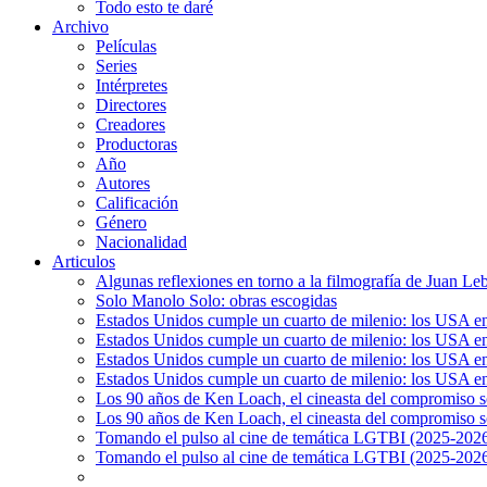
Todo esto te daré
Archivo
Películas
Series
Intérpretes
Directores
Creadores
Productoras
Año
Autores
Calificación
Género
Nacionalidad
Articulos
Algunas reflexiones en torno a la filmografía de Juan Le
Solo Manolo Solo: obras escogidas
Estados Unidos cumple un cuarto de milenio: los USA en 
Estados Unidos cumple un cuarto de milenio: los USA en la
Estados Unidos cumple un cuarto de milenio: los USA en 
Estados Unidos cumple un cuarto de milenio: los USA en l
Los 90 años de Ken Loach, el cineasta del compromiso so
Los 90 años de Ken Loach, el cineasta del compromiso so
Tomando el pulso al cine de temática LGTBI (2025-2026)
Tomando el pulso al cine de temática LGTBI (2025-2026)