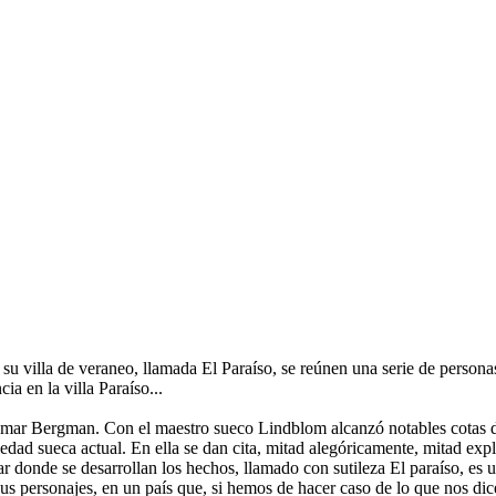
u villa de veraneo, llamada El Paraíso, se reúnen una serie de personas 
a en la villa Paraíso...
ngmar Bergman. Con el maestro sueco Lindblom alcanzó notables cotas de
edad sueca actual. En ella se dan cita, mitad alegóricamente, mitad exp
 donde se desarrollan los hechos, llamado con sutileza El paraíso, es u
e sus personajes, en un país que, si hemos de hacer caso de lo que nos di