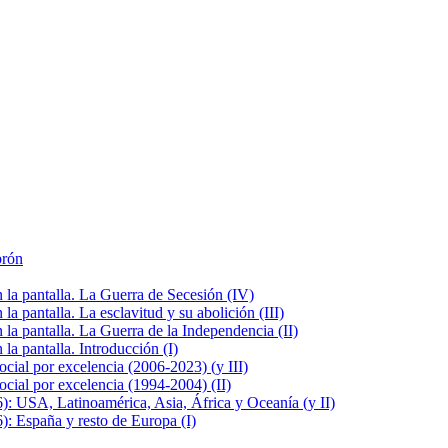
brón
la pantalla. La Guerra de Secesión (IV)
 pantalla. La esclavitud y su abolición (III)
la pantalla. La Guerra de la Independencia (II)
a pantalla. Introducción (I)
cial por excelencia (2006-2023) (y III)
cial por excelencia (1994-2004) (II)
: USA, Latinoamérica, Asia, África y Oceanía (y II)
: España y resto de Europa (I)