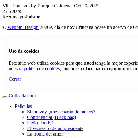
Villa Paraíso
- by
Enrique Colmena
,
Oct 29, 2022
2
/
5
stars
Rezuma pesimismo
©
Webbin' Design
2026
A día de hoy Criticalia posee un acervo de 64
Uso de cookies
Este sitio web utiliza cookies para que usted tenga la mejor exper
nuestra
política de cookies
, pinche el enlace para mayor informaci
Cerrar
Criticalia.com
Peliculas
Si me voy, ¿me echarán de menos?
Confidencial (Black bag)
Hello, Dolly!
El secuestro de un presidente
La ironía del amor