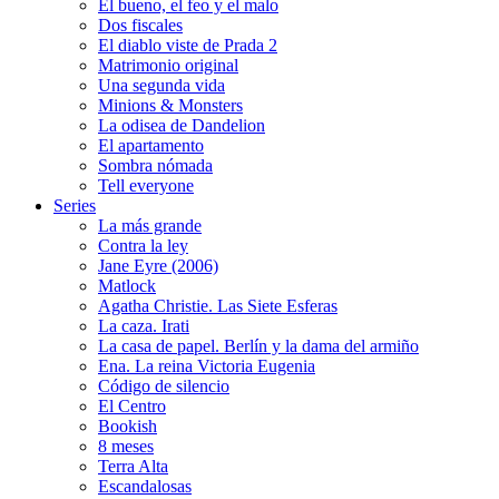
El bueno, el feo y el malo
Dos fiscales
El diablo viste de Prada 2
Matrimonio original
Una segunda vida
Minions & Monsters
La odisea de Dandelion
El apartamento
Sombra nómada
Tell everyone
Series
La más grande
Contra la ley
Jane Eyre (2006)
Matlock
Agatha Christie. Las Siete Esferas
La caza. Irati
La casa de papel. Berlín y la dama del armiño
Ena. La reina Victoria Eugenia
Código de silencio
El Centro
Bookish
8 meses
Terra Alta
Escandalosas