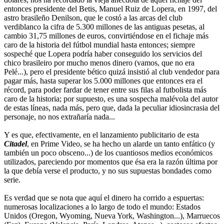
entonces presidente del Betis, Manuel Ruiz de Lopera, en 1997, del
astro brasileño Denilson, que le costó a las arcas del club
verdiblanco la cifra de 5.300 millones de las antiguas pesetas, al
cambio 31,75 millones de euros, convirtiéndose en el fichaje más
caro de la historia del fútbol mundial hasta entonces; siempre
sospeché que Lopera podría haber conseguido los servicios del
chico brasileiro por mucho menos dinero (vamos, que no era
Pelé...), pero el presidente bético quizá insistió al club vendedor para
pagar más, hasta superar los 5.000 millones que entonces era el
récord, para poder fardar de tener entre sus filas al futbolista más
caro de la historia; por supuesto, es una sospecha malévola del autor
de estas líneas, nada más, pero que, dada la peculiar idiosincrasia del
personaje, no nos extrañaría nada...
Y es que, efectivamente, en el lanzamiento publicitario de esta
Citadel
, en Prime Video, se ha hecho un alarde un tanto enfático (y
también un poco obsceno...) de los cuantiosos medios económicos
utilizados, pareciendo por momentos que ésa era la razón última por
la que debía verse el producto, y no sus supuestas bondades como
serie.
Es verdad que se nota que aquí el dinero ha corrido a espuertas:
numerosas localizaciones a lo largo de todo el mundo: Estados
Unidos (Oregon, Wyoming, Nueva York, Washington...), Marruecos