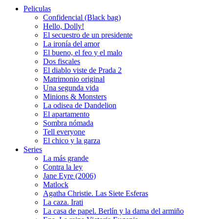
Peliculas
Confidencial (Black bag)
Hello, Dolly!
El secuestro de un presidente
La ironía del amor
El bueno, el feo y el malo
Dos fiscales
El diablo viste de Prada 2
Matrimonio original
Una segunda vida
Minions & Monsters
La odisea de Dandelion
El apartamento
Sombra nómada
Tell everyone
El chico y la garza
Series
La más grande
Contra la ley
Jane Eyre (2006)
Matlock
Agatha Christie. Las Siete Esferas
La caza. Irati
La casa de papel. Berlín y la dama del armiño