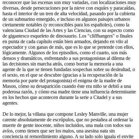
reconocer que las escenas son muy variadas, con localizaciones muy
diversas, desde persecuciones por la nieve con esquíes y paracaídas,
hasta el interior de un tren de alta velocidad, pasando por la cubierta
de un submarino emergido, e incluso en algunos paisajes urbanos
ciertamente notables (y reconocibles para los españoles), como la
valenciana Ciudad de las Artes y las Ciencias, con su aspecto como
de gigantesco esqueleto de dinosaurio. Los "cliffhangers" o finales
en punta de cada capítulo están bien armados, dejando en vilo al
espectador y con ganas de más, que es lo que se pretende con ellos,
lógicamente. Algunos de los episodios, como el cuarto, son más
densos y dramáticos, enfrentando a sus protagonistas al dilema de
las decisiones sin marcha atrás, como borrar la memoria a una
agente de la que se tienen fundadas sospechas sobre su deslealtad, o
el sexto, en el que se descubre (gracias a la recuperación de la
memoria por parte del protagonista) el enigma de la madre de
Mason, cómo su desaparición cuando éste era niño se debió a una
poderosa razón, y cómo esa madre tiene una influencia determinante
en los hechos que acontecen durante la serie a Citadel y a sus
agentes.
De lo mejor, la villana que compone Lesley Manville, una mujer
carente absolutamente de escrúpulos, que no pestañea al ordenar la
muerte de gente inocente, niños incluidos, una mala con todos sus
avíos, como tienen que ser los malos, una asesina nata sin
conciencia ni remordimiento alguno. A su lado solo iguala el envite