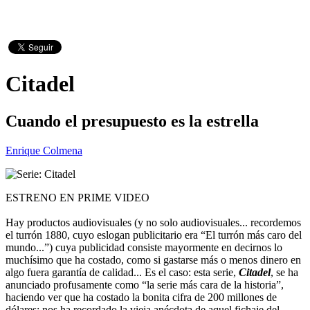
Citadel
Cuando el presupuesto es la estrella
Enrique Colmena
ESTRENO EN PRIME VIDEO
Hay productos audiovisuales (y no solo audiovisuales... recordemos
el turrón 1880, cuyo eslogan publicitario era “El turrón más caro del
mundo...”) cuya publicidad consiste mayormente en decirnos lo
muchísimo que ha costado, como si gastarse más o menos dinero en
algo fuera garantía de calidad... Es el caso: esta serie,
Citadel
, se ha
anunciado profusamente como “la serie más cara de la historia”,
haciendo ver que ha costado la bonita cifra de 200 millones de
dólares; nos ha recordado la vieja anécdota de aquel fichaje del