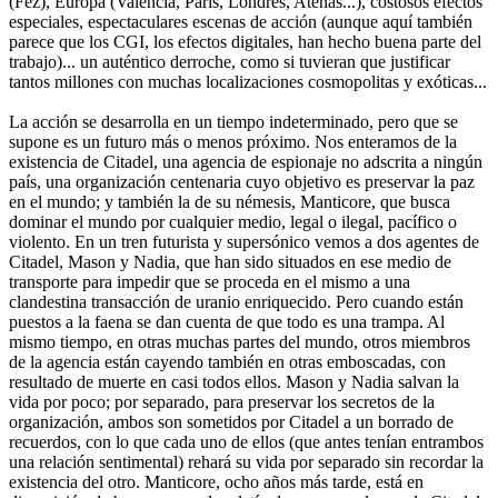
(Fez), Europa (Valencia, París, Londres, Atenas...), costosos efectos
especiales, espectaculares escenas de acción (aunque aquí también
parece que los CGI, los efectos digitales, han hecho buena parte del
trabajo)... un auténtico derroche, como si tuvieran que justificar
tantos millones con muchas localizaciones cosmopolitas y exóticas...
La acción se desarrolla en un tiempo indeterminado, pero que se
supone es un futuro más o menos próximo. Nos enteramos de la
existencia de Citadel, una agencia de espionaje no adscrita a ningún
país, una organización centenaria cuyo objetivo es preservar la paz
en el mundo; y también la de su némesis, Manticore, que busca
dominar el mundo por cualquier medio, legal o ilegal, pacífico o
violento. En un tren futurista y supersónico vemos a dos agentes de
Citadel, Mason y Nadia, que han sido situados en ese medio de
transporte para impedir que se proceda en el mismo a una
clandestina transacción de uranio enriquecido. Pero cuando están
puestos a la faena se dan cuenta de que todo es una trampa. Al
mismo tiempo, en otras muchas partes del mundo, otros miembros
de la agencia están cayendo también en otras emboscadas, con
resultado de muerte en casi todos ellos. Mason y Nadia salvan la
vida por poco; por separado, para preservar los secretos de la
organización, ambos son sometidos por Citadel a un borrado de
recuerdos, con lo que cada uno de ellos (que antes tenían entrambos
una relación sentimental) rehará su vida por separado sin recordar la
existencia del otro. Manticore, ocho años más tarde, está en