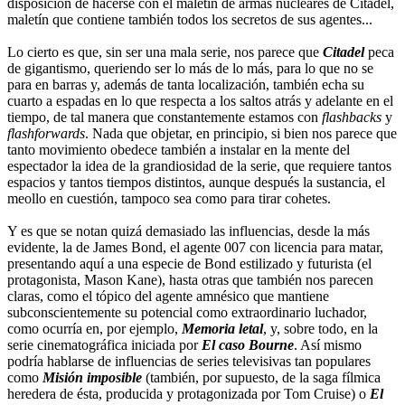
disposición de hacerse con el maletín de armas nucleares de Citadel,
maletín que contiene también todos los secretos de sus agentes...
Lo cierto es que, sin ser una mala serie, nos parece que
Citadel
peca
de gigantismo, queriendo ser lo más de lo más, para lo que no se
para en barras y, además de tanta localización, también echa su
cuarto a espadas en lo que respecta a los saltos atrás y adelante en el
tiempo, de tal manera que constantemente estamos con
flashbacks
y
flashforwards
. Nada que objetar, en principio, si bien nos parece que
tanto movimiento obedece también a instalar en la mente del
espectador la idea de la grandiosidad de la serie, que requiere tantos
espacios y tantos tiempos distintos, aunque después la sustancia, el
meollo en cuestión, tampoco sea como para tirar cohetes.
Y es que se notan quizá demasiado las influencias, desde la más
evidente, la de James Bond, el agente 007 con licencia para matar,
presentando aquí a una especie de Bond estilizado y futurista (el
protagonista, Mason Kane), hasta otras que también nos parecen
claras, como el tópico del agente amnésico que mantiene
subconscientemente su potencial como extraordinario luchador,
como ocurría en, por ejemplo,
Memoria letal
, y, sobre todo, en la
serie cinematográfica iniciada por
El caso Bourne
. Así mismo
podría hablarse de influencias de series televisivas tan populares
como
Misión imposible
(también, por supuesto, de la saga fílmica
heredera de ésta, producida y protagonizada por Tom Cruise) o
El