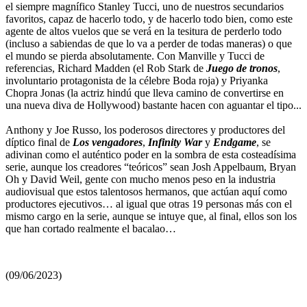
el siempre magnífico Stanley Tucci, uno de nuestros secundarios
favoritos, capaz de hacerlo todo, y de hacerlo todo bien, como este
agente de altos vuelos que se verá en la tesitura de perderlo todo
(incluso a sabiendas de que lo va a perder de todas maneras) o que
el mundo se pierda absolutamente. Con Manville y Tucci de
referencias, Richard Madden (el Rob Stark de
Juego de tronos
,
involuntario protagonista de la célebre Boda roja) y Priyanka
Chopra Jonas (la actriz hindú que lleva camino de convertirse en
una nueva diva de Hollywood) bastante hacen con aguantar el tipo...
Anthony y Joe Russo, los poderosos directores y productores del
díptico final de
Los vengadores
,
Infinity War
y
Endgame
, se
adivinan como el auténtico poder en la sombra de esta costeadísima
serie, aunque los creadores “teóricos” sean Josh Appelbaum, Bryan
Oh y David Weil, gente con mucho menos peso en la industria
audiovisual que estos talentosos hermanos, que actúan aquí como
productores ejecutivos… al igual que otras 19 personas más con el
mismo cargo en la serie, aunque se intuye que, al final, ellos son los
que han cortado realmente el bacalao…
(09/06/2023)