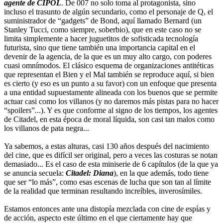
agente de CIPOL
. De 007 no solo toma al protagonista, sino
incluso el trasunto de algún secundario, como el personaje de Q, el
suministrador de “gadgets” de Bond, aquí llamado Bernard (un
Stanley Tucci, como siempre, soberbio), que en este caso no se
limita simplemente a hacer juguetitos de sofisticada tecnología
futurista, sino que tiene también una importancia capital en el
devenir de la agencia, de la que es un muy alto cargo, con poderes
cuasi omnímodos. El clásico esquema de organizaciones antitéticas
que representan el Bien y el Mal también se reproduce aquí, si bien
es cierto (y eso es un punto a su favor) con un enfoque que presenta
a una entidad supuestamente alineada con los buenos que se permite
actuar casi como los villanos (y no daremos más pistas para no hacer
“spoilers”...). Y es que conforme al signo de los tiempos, los agentes
de Citadel, en esta época de moral líquida, son casi tan malos como
los villanos de pata negra...
Ya sabemos, a estas alturas, casi 130 años después del nacimiento
del cine, que es difícil ser original, pero a veces las costuras se notan
demasiado... Es el caso de esta miniserie de 6 capítulos (de la que ya
se anuncia secuela:
Citadel: Diana
), en la que además, todo tiene
que ser “lo más”, como esas escenas de lucha que son tan al límite
de la realidad que terminan resultando increíbles, inverosímiles.
Estamos entonces ante una distopía mezclada con cine de espías y
de acción, aspecto este último en el que ciertamente hay que