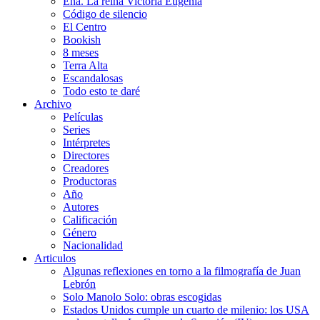
Ena. La reina Victoria Eugenia
Código de silencio
El Centro
Bookish
8 meses
Terra Alta
Escandalosas
Todo esto te daré
Archivo
Películas
Series
Intérpretes
Directores
Creadores
Productoras
Año
Autores
Calificación
Género
Nacionalidad
Articulos
Algunas reflexiones en torno a la filmografía de Juan
Lebrón
Solo Manolo Solo: obras escogidas
Estados Unidos cumple un cuarto de milenio: los USA