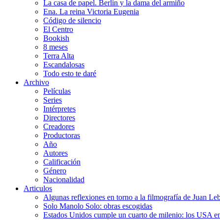
La casa de papel. Berlín y la dama del armiño
Ena. La reina Victoria Eugenia
Código de silencio
El Centro
Bookish
8 meses
Terra Alta
Escandalosas
Todo esto te daré
Archivo
Películas
Series
Intérpretes
Directores
Creadores
Productoras
Año
Autores
Calificación
Género
Nacionalidad
Articulos
Algunas reflexiones en torno a la filmografía de Juan Le
Solo Manolo Solo: obras escogidas
Estados Unidos cumple un cuarto de milenio: los USA en 