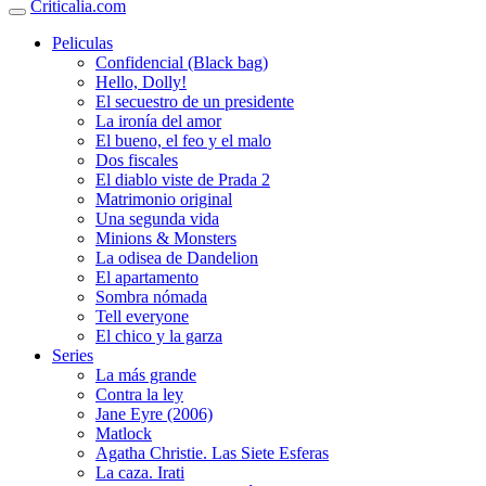
Criticalia.com
Peliculas
Confidencial (Black bag)
Hello, Dolly!
El secuestro de un presidente
La ironía del amor
El bueno, el feo y el malo
Dos fiscales
El diablo viste de Prada 2
Matrimonio original
Una segunda vida
Minions & Monsters
La odisea de Dandelion
El apartamento
Sombra nómada
Tell everyone
El chico y la garza
Series
La más grande
Contra la ley
Jane Eyre (2006)
Matlock
Agatha Christie. Las Siete Esferas
La caza. Irati