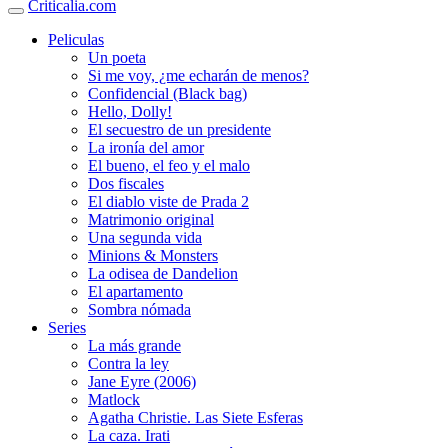
Criticalia.com
Peliculas
Un poeta
Si me voy, ¿me echarán de menos?
Confidencial (Black bag)
Hello, Dolly!
El secuestro de un presidente
La ironía del amor
El bueno, el feo y el malo
Dos fiscales
El diablo viste de Prada 2
Matrimonio original
Una segunda vida
Minions & Monsters
La odisea de Dandelion
El apartamento
Sombra nómada
Series
La más grande
Contra la ley
Jane Eyre (2006)
Matlock
Agatha Christie. Las Siete Esferas
La caza. Irati