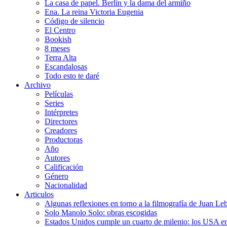
La casa de papel. Berlín y la dama del armiño
Ena. La reina Victoria Eugenia
Código de silencio
El Centro
Bookish
8 meses
Terra Alta
Escandalosas
Todo esto te daré
Archivo
Películas
Series
Intérpretes
Directores
Creadores
Productoras
Año
Autores
Calificación
Género
Nacionalidad
Articulos
Algunas reflexiones en torno a la filmografía de Juan Le
Solo Manolo Solo: obras escogidas
Estados Unidos cumple un cuarto de milenio: los USA en 