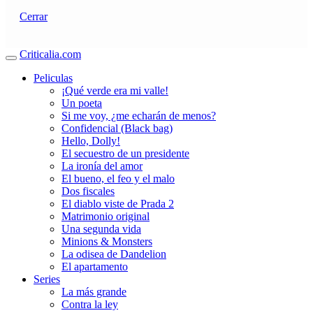
Cerrar
Criticalia.com
Peliculas
¡Qué verde era mi valle!
Un poeta
Si me voy, ¿me echarán de menos?
Confidencial (Black bag)
Hello, Dolly!
El secuestro de un presidente
La ironía del amor
El bueno, el feo y el malo
Dos fiscales
El diablo viste de Prada 2
Matrimonio original
Una segunda vida
Minions & Monsters
La odisea de Dandelion
El apartamento
Series
La más grande
Contra la ley