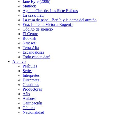
Jane Eyre (2006)
Matlock
Agatha Christie. Las Siete Esferas
La caza. Irati
La casa de papel. Berlín y la dama del armiño
Ena. La reina Victoria Eugenia
Código de silencio
El Centro
Bookish
8 meses
Terra Alta
Escandalosas
Todo esto te daré
Archivo
Películas
Series
Intérpretes
Directores
Creadores
Productoras
Año
Autores
Calificación
Género
Nacionalidad