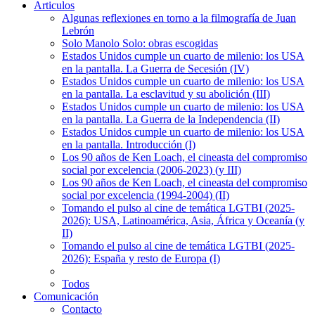
Articulos
Algunas reflexiones en torno a la filmografía de Juan
Lebrón
Solo Manolo Solo: obras escogidas
Estados Unidos cumple un cuarto de milenio: los USA
en la pantalla. La Guerra de Secesión (IV)
Estados Unidos cumple un cuarto de milenio: los USA
en la pantalla. La esclavitud y su abolición (III)
Estados Unidos cumple un cuarto de milenio: los USA
en la pantalla. La Guerra de la Independencia (II)
Estados Unidos cumple un cuarto de milenio: los USA
en la pantalla. Introducción (I)
Los 90 años de Ken Loach, el cineasta del compromiso
social por excelencia (2006-2023) (y III)
Los 90 años de Ken Loach, el cineasta del compromiso
social por excelencia (1994-2004) (II)
Tomando el pulso al cine de temática LGTBI (2025-
2026): USA, Latinoamérica, Asia, África y Oceanía (y
II)
Tomando el pulso al cine de temática LGTBI (2025-
2026): España y resto de Europa (I)
Todos
Comunicación
Contacto