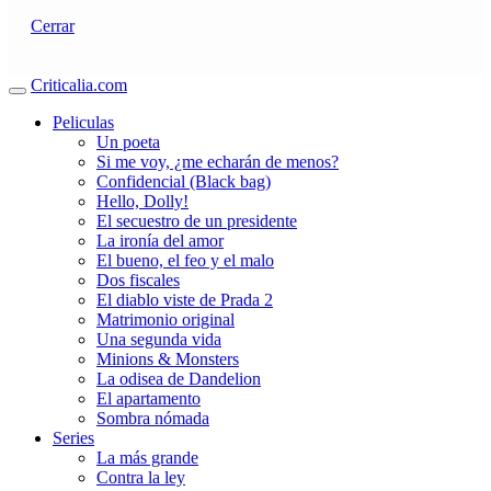
Cerrar
Criticalia.com
Peliculas
Un poeta
Si me voy, ¿me echarán de menos?
Confidencial (Black bag)
Hello, Dolly!
El secuestro de un presidente
La ironía del amor
El bueno, el feo y el malo
Dos fiscales
El diablo viste de Prada 2
Matrimonio original
Una segunda vida
Minions & Monsters
La odisea de Dandelion
El apartamento
Sombra nómada
Series
La más grande
Contra la ley