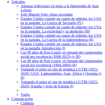
Articulos
Algunas reflexiones en torno a la filmografía de Juan
Lebrón
Solo Manolo Solo: obras escogidas
Estados Unidos cumple un cuarto de milenio: los USA
en la pantalla. La Guerra de Secesión (IV)
Estados Unidos cumple un cuarto de milenio: los USA
en la pantalla. La esclavitud y su abolición (III)
Estados Unidos cumple un cuarto de milenio: los USA
en la pantalla. La Guerra de la Independencia (II)
Estados Unidos cumple un cuarto de milenio: los USA
en la pantalla. Introducción (I)
Los 90 años de Ken Loach, el cineasta del compromiso
social por excelencia (2006-2023) (y III)
Los 90 años de Ken Loach, el cineasta del compromiso
social por excelencia (1994-2004) (II)
Tomando el pulso al cine de temática LGTBI (2025-
2026): USA, Latinoamérica, Asia, África y Oceanía (y
II)
Tomando el pulso al cine de temática LGTBI (2025-
2026): España y resto de Europa (I)
Todos
Comunicación
Contacto