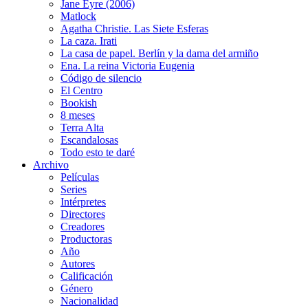
Jane Eyre (2006)
Matlock
Agatha Christie. Las Siete Esferas
La caza. Irati
La casa de papel. Berlín y la dama del armiño
Ena. La reina Victoria Eugenia
Código de silencio
El Centro
Bookish
8 meses
Terra Alta
Escandalosas
Todo esto te daré
Archivo
Películas
Series
Intérpretes
Directores
Creadores
Productoras
Año
Autores
Calificación
Género
Nacionalidad