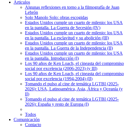
Articulos
Algunas reflexiones en torno a la filmografía de Juan
Lebrón
Solo Manolo Solo: obras escogidas
Estados Unidos cumple un cuarto de milenio: los USA
en la pantalla. La Guerra de Secesión (IV)
Estados Unidos cumple un cuarto de milenio: los USA
en la pantalla. La esclavitud y su abolición (III)
Estados Unidos cumple un cuarto de milenio: los USA
en la pantalla. La Guerra de la Independencia (II)
Estados Unidos cumple un cuarto de milenio: los USA
en la pantalla. Introducción (I)
Los 90 años de Ken Loach, el cineasta del compromiso
social por excelencia (2006-2023) (y III)
Los 90 años de Ken Loach, el cineasta del compromiso
social por excelencia (1994-2004) (II)
Tomando el pulso al cine de temática LGTBI (2025-
2026): USA, Latinoamérica, Asia, África y Oceanía (y
II)
Tomando el pulso al cine de temática LGTBI (2025-
2026): España y resto de Europa (I)
Todos
Comunicación
Contacto