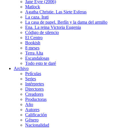
Jane Eyre (2006)
Matlock
Agatha Christie. Las Siete Esferas
La caza. Irati
La casa de papel. Berlín y la dama del armiño
Ena. La reina Victoria Eugenia
Código de silencio
El Centro
Bookish
8 meses
Terra Alta
Escandalosas
Todo esto te daré
Archivo
Películas
Series
Intérpretes
Directores
Creadores
Productoras
Año
Autores
Calificación
Género
Nacionalidad