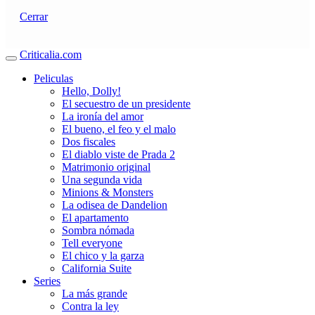
Cerrar
Criticalia.com
Peliculas
Hello, Dolly!
El secuestro de un presidente
La ironía del amor
El bueno, el feo y el malo
Dos fiscales
El diablo viste de Prada 2
Matrimonio original
Una segunda vida
Minions & Monsters
La odisea de Dandelion
El apartamento
Sombra nómada
Tell everyone
El chico y la garza
California Suite
Series
La más grande
Contra la ley