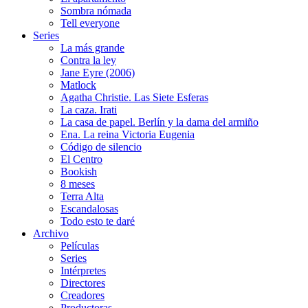
Sombra nómada
Tell everyone
Series
La más grande
Contra la ley
Jane Eyre (2006)
Matlock
Agatha Christie. Las Siete Esferas
La caza. Irati
La casa de papel. Berlín y la dama del armiño
Ena. La reina Victoria Eugenia
Código de silencio
El Centro
Bookish
8 meses
Terra Alta
Escandalosas
Todo esto te daré
Archivo
Películas
Series
Intérpretes
Directores
Creadores
Productoras