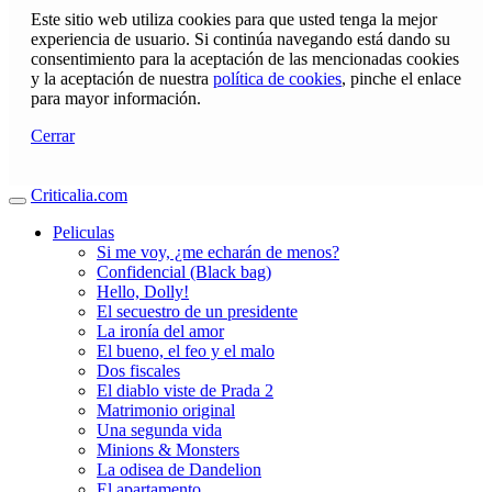
Este sitio web utiliza cookies para que usted tenga la mejor
experiencia de usuario. Si continúa navegando está dando su
consentimiento para la aceptación de las mencionadas cookies
y la aceptación de nuestra
política de cookies
, pinche el enlace
para mayor información.
Cerrar
Criticalia.com
Peliculas
Si me voy, ¿me echarán de menos?
Confidencial (Black bag)
Hello, Dolly!
El secuestro de un presidente
La ironía del amor
El bueno, el feo y el malo
Dos fiscales
El diablo viste de Prada 2
Matrimonio original
Una segunda vida
Minions & Monsters
La odisea de Dandelion
El apartamento