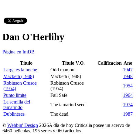
Dan O'Herlihy
Página en ImDB
Titulo
Titulo V.O.
Calificacion
Ano
Larga es la noche
Odd man out
1947
Macbeth (1948)
Macbeth (1948)
1948
Robinson Crusoe
Robinson Crusoe
1954
(1954)
(1954)
Punto límite
Fail Safe
1964
La semilla del
The tamarind seed
1974
tamarindo
Dublineses
The dead
1987
©
Webbin' Design
2026
A día de hoy Criticalia posee un acervo de
6460 películas, 195 series y 960 articulos