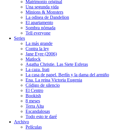
Matrimonio original
Una segunda vida
Minions & Monsters
La odisea de Dandelion
El apartamento
Sombra nómada
Tell everyone
Series
La más grande
Contra la ley
Jane Eyre (2006)
Matlock
Agatha Christie. Las Siete Esferas
La caza. Irati
La casa de papel. Berlín y la dama del armiño
Ena. La reina Victoria Eugenia
Código de silencio
El Centro
Bookish
8 meses
Terra Alta
Escandalosas
Todo esto te daré
Archivo
Películas